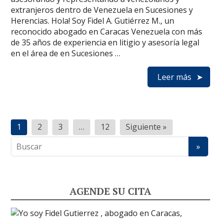
extranjeros dentro de Venezuela en Sucesiones y
Herencias. Hola! Soy Fidel A. Gutiérrez M., un
reconocido abogado en Caracas Venezuela con más
de 35 años de experiencia en litigio y asesoría legal
en el área de en Sucesiones …
Leer más
Paginación
1
2
3
…
12
Siguiente »
de
entradas
AGENDE SU CITA