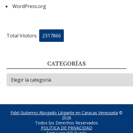
WordPress.org
Total Visitors:
2317866
CATEGORÍAS
Categorías
Fidel Gutierrez Abogado Litigante en Caracas Venezuela
©
2026
Todos los Derechos Reservados
POLÍTICA DE PRIVACIDAD
Tema por
WP Puzzle