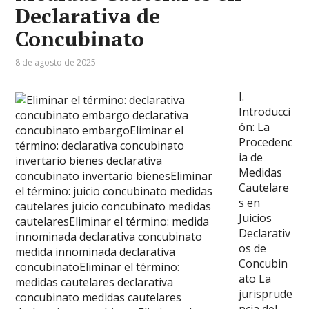
Declarativa de
Concubinato
8 de agosto de 2025
I.
Introducci
ón: La
Procedenc
ia de
Medidas
Cautelare
s en
Juicios
Declarativ
os de
Concubin
ato La
jurisprude