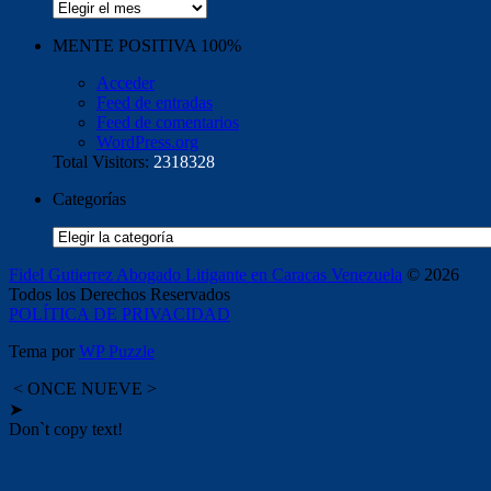
Archivos
MENTE POSITIVA 100%
Acceder
Feed de entradas
Feed de comentarios
WordPress.org
Total Visitors:
2318328
Categorías
Categorías
Fidel Gutierrez Abogado Litigante en Caracas Venezuela
© 2026
Todos los Derechos Reservados
POLÍTICA DE PRIVACIDAD
Tema por
WP Puzzle
< ONCE NUEVE >
➤
Don`t copy text!