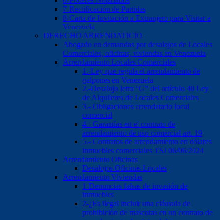
6-Poderes Notariados
7-Rectificación de Partidas
8-Carta de Invitación a Extranjero para Visitar a
Venezuela
DERECHO ARRENDATICIO
Abogado en demandas por desalojos de Locales
Comerciales, oficinas, viviendas en Venezuela
Arrendamiento Locales Comerciales
1.-Ley que regula el arrendamiento de
galpones en Venezuela
2.-Desalojo letra “G” del artículo 40 Ley
de Alquileres de Locales Comerciales
3.- Obligaciones arrendatario local
comercial
4.- Garantías en el contrato de
arrendamiento de uso comercial art. 19
5.- Contratos de arrendamiento en dólares
inmuebles comerciales TSJ 06/06/2024
Arrendamiento Oficinas
Desalojos Oficinas Locales
Arrendamiento Viviendas
1-Denuncias falsas de invasión de
inmuebles
2-¿Es ilegal incluir una cláusula de
prohibición de mascotas en un contrato de