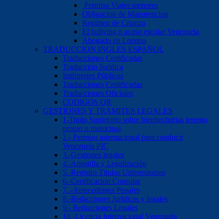
Permiso Viajes menores
Obligacion de Manutencion
Regimen de Crianza
El bullying o acoso escolar Venezuela
Abogado en Lopnna
TRADUCCION INGLES ESPAÑOL
Traducciones Certificadas
Traducción Jurídica
Intérpretes Públicos
Traducciones Certificadas
Traducciones Oficiales
CODIGOS QR
GESTIONES Y TRAMITES LEGALES
1-Titulo Supletorio sobre bienhechurias terreno
propio o municipal
2.- Permiso internacional para conducir
Venezuela PIC
3.-Gestiones legales
4.-Apostilla y Legalización
5.-Registro Títulos Universitarios
6.-Certificacion Consular
7..-Antecedentes Penales
8.-Redacciones Jurídicas y legales
9.- Redacciones Legales
10.-Licencia Internacional Venezuela