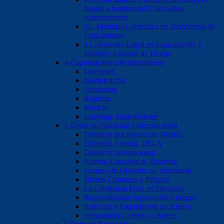
bienes a nombre del Concubino
Sobreviviente
12.-Medidas Cautelares en Declarativa de
Concubinato
13.-Asesoria Legal en Concubinato y
Uniones Estables de Hecho
4-Capitulaciones Matrimoniales
Que son?
Modificación
Anulación
Registro
Modelo
Conyuge Sobreviviente
5-Divorcio Nacional e Internacional
Divorcio por Desafecto Marital
Divorcio Articulo 185-A
Divorcio Internacional
Nuevas Causales de Divorcio
Formas de Divorcio en Venezuela
Bienes Comunes y Propios
La Confesion Ficta en Divorcio
Reconciliación Separación Cuerpos
Particion y Liquidacion de Bienes
Separación Cuerpos y Bienes