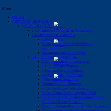
Menú
INICIO
ÁREAS DE PRÁCTICA
DERECHO CIVIL
1-Constitución de hogar en Venezuela
2-Matrimonio en Venezuela
Carta Solteria
Declaración jurada impedimento
matrimonio
Matrimonio mediante Poder
3-Concubinato en Venezuela
1-Concubinato Confesion ficta
2-Concubinato Putativo
3-Declarativa Concubinato
4-Disolucion Concubinato
5-Sucesión Concubinos
6-Partición Concubinaria
7-Caracteristicas Concubinato
8-Acta Concubinato Registro Civil
9-Acta de Concubinato Impugacion por
Nulidad o Tacha Falsedad
10-Concubinato Postmortem en Venezuela
11.-Concubinato Postmortem todos los