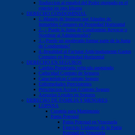
Traduccion al español del Poder otorgado en el
exterior en otro Idioma
DERECHO CONDOMINIAL
1.-Manejo de Ingresos por Alquiler de
Inmuebles Comunes en Propiedad Horizontal
2.- ¿ Puede la Junta de Condominio Revocar o
Nombrar al Administrador?
3.-¿Puede un apoderado formar parte de la Junta
de Condominio?
4.-Ilegalidad al Facturar Anticipadamente Gastos
Comunes en Propiedad Horizontal
DERECHO EN SEGUROS
Cambio Propietario vehiculo asegurado
Caducidad Contrato de Seguros
Características Contrato Seguro
Enfermedades Preexistentes
Prescripcion Accion Contrato Seguro
Asesorias Legales en Seguros
DERECHO DE FAMILIA Y MENORES
LOPNNA
Curatela para Matrimonio
Patria Potestad
Patria Potestad en Venezuela
Ejercicio Unilateral de la Patria
Potestad en Venezuela