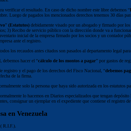
para verificar el resultado. En caso de dicho nombre este libre debemos “
bre. Luego de pagados los mencionados derechos tenemos 30 días para pr
ivo
”
(Estatutos)
debidamente visado por un abogado y firmado por los
ocios; 3) Recibo de servicio público con la dirección donde va a funcio
ventario inicial de la empresa firmado por los socios y un contador púb
mpresa ante el registro.
todos los recaudos antes citados son pasados al departamento legal para 
l, debemos hacer el “
cálculo de los montos a pagar
” por gastos de reg
e registro y el pago de los derechos del Fisco Nacional, “
debemos pag
fecha de la firma.
ormalmente solo la persona que haya sido autorizada en los estatutos pa
 normalmente lo hacemos en Diarios especializados que tengan depósito 
tes, consignar un ejemplar en el expediente que contiene el registro de 
esa en Venezuela
 R.I.F.).