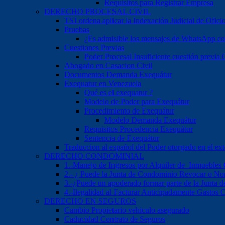
Requisitos para Registrar Empresa
DERECHO PROCESAL CIVIL
TSJ ordena aplicar la Indexación Judicial de Ofici
Pruebas
¿Es admisible los mensajes de WhatsApp c
Cuestiones Previas
Poder Procesal Insuficiente cuestión previa O
Abogado en Casacion Civil
Documentos Demanda Exequátur
Exequatur en Venezuela
Qué es el exequatur ?
Modelo de Poder para Exequátur
Procedimiento de Exequátur
Modelo Demanda Exequátur
Requisitos Procedencia Exequátur
Sentencia de Exequátur
Traduccion al español del Poder otorgado en el ext
DERECHO CONDOMINIAL
1.-Manejo de Ingresos por Alquiler de Inmuebles
2.- ¿ Puede la Junta de Condominio Revocar o No
3.-¿Puede un apoderado formar parte de la Junta
4.-Ilegalidad al Facturar Anticipadamente Gastos
DERECHO EN SEGUROS
Cambio Propietario vehiculo asegurado
Caducidad Contrato de Seguros