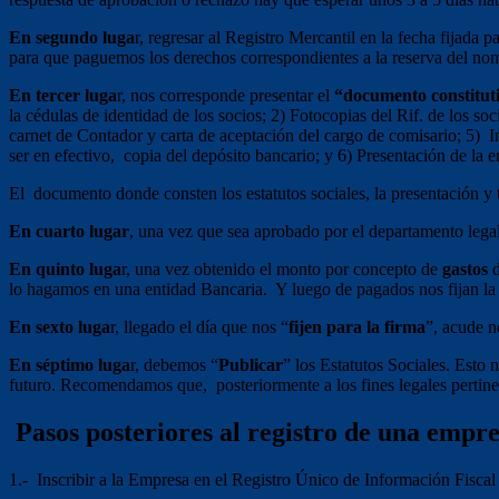
En segundo luga
r, regresar al Registro Mercantil en la fecha fijada 
para que paguemos los derechos correspondientes a la reserva del nom
En tercer luga
r, nos corresponde presentar el
“documento constitut
la cédulas de identidad de los socios; 2) Fotocopias del Rif. de los s
carnet de Contador y carta de aceptación del cargo de comisario; 5) In
ser en efectivo, copia del depósito bancario; y 6) Presentación de la e
El documento donde consten los estatutos sociales, la presentación y 
En cuarto lugar
, una vez que sea aprobado por el departamento lega
En quinto luga
r, una vez obtenido el monto por concepto de
gastos
d
lo hagamos en una entidad Bancaria. Y luego de pagados nos fijan la 
En sexto luga
r, llegado el día que nos “
fijen para la firma
”, acude n
En séptimo luga
r, debemos “
Publicar
” los Estatutos Sociales. Esto
futuro. Recomendamos que, posteriormente a los fines legales pertinen
Pasos posteriores al registro de una empr
1.- Inscribir a la Empresa en el Registro Único de Información Fiscal (