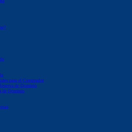
ona
ene?
ado
la
ales para el Comprador
 Reserva de Dominio
va de Dominio
resas