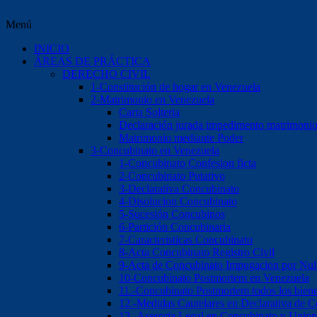
Menú
INICIO
ÁREAS DE PRÁCTICA
DERECHO CIVIL
1-Constitución de hogar en Venezuela
2-Matrimonio en Venezuela
Carta Solteria
Declaración jurada impedimento matrimoni
Matrimonio mediante Poder
3-Concubinato en Venezuela
1-Concubinato Confesion ficta
2-Concubinato Putativo
3-Declarativa Concubinato
4-Disolucion Concubinato
5-Sucesión Concubinos
6-Partición Concubinaria
7-Caracteristicas Concubinato
8-Acta Concubinato Registro Civil
9-Acta de Concubinato Impugacion por Nul
10-Concubinato Postmortem en Venezuela
11.-Concubinato Postmortem todos los bien
12.-Medidas Cautelares en Declarativa de 
13.-Asesoria Legal en Concubinato y Union