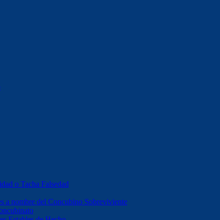
o
idad o Tacha Falsedad
es a nombre del Concubino Sobreviviente
Concubinato
es Estables de Hecho