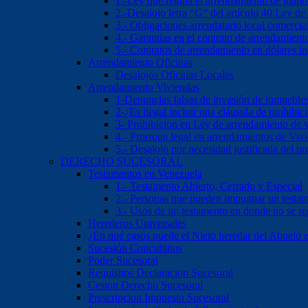
1.-Ley que regula el arrendamiento de galp
2.-Desalojo letra “G” del artículo 40 Ley d
3.- Obligaciones arrendatario local comercia
4.- Garantías en el contrato de arrendamient
5.- Contratos de arrendamiento en dólares 
Arrendamiento Oficinas
Desalojos Oficinas Locales
Arrendamiento Viviendas
1-Denuncias falsas de invasión de inmueble
2-¿Es ilegal incluir una cláusula de prohibi
3- Prohibicion en Ley de arrendamiento de 
4.- Prorroga legal en arrendamientos de Viv
5.- Desalojo por necesidad justificada del pr
DERECHO SUCESORAL
Testamentos en Venezuela
1.- Testamento Abierto, Cerrado y Especial
2.- Personas que pueden impugnar un testa
3.- Usos de un testamento en donde no se re
Herederos Universales
¿En qué casos puede el Nieto heredar del Abuelo 
Sucesión Concubinos
Poder Sucesoral
Requisitos Declaracion Sucesoral
Cesion Derecho Sucesoral
Prescripcion Impuesto Sucesoral