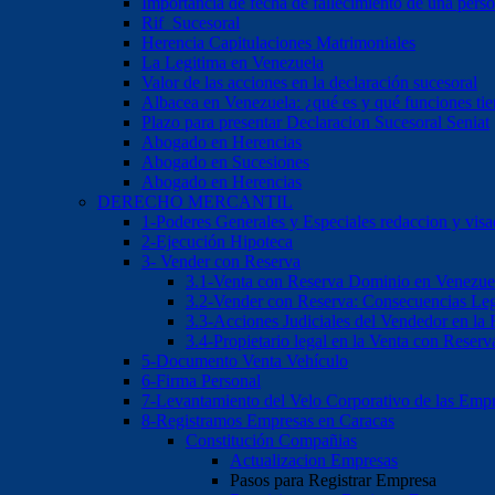
Importancia de fecha de fallecimiento de una pers
Rif Sucesoral
Herencia Capitulaciones Matrimoniales
La Legitima en Venezuela
Valor de las acciones en la declaración sucesoral
Albacea en Venezuela: ¿qué es y qué funciones ti
Plazo para presentar Declaracion Sucesoral Seniat
Abogado en Herencias
Abogado en Sucesiones
Abogado en Herencias
DERECHO MERCANTIL
1-Poderes Generales y Especiales redaccion y vis
2-Ejecución Hipoteca
3- Vender con Reserva
3.1-Venta con Reserva Dominio en Venezue
3.2-Vender con Reserva: Consecuencias Leg
3.3-Acciones Judiciales del Vendedor en la
3.4-Propietario legal en la Venta con Reser
5-Documento Venta Vehículo
6-Firma Personal
7-Levantamiento del Velo Corporativo de las Emp
8-Registramos Empresas en Caracas
Constitución Compañias
Actualizacion Empresas
Pasos para Registrar Empresa