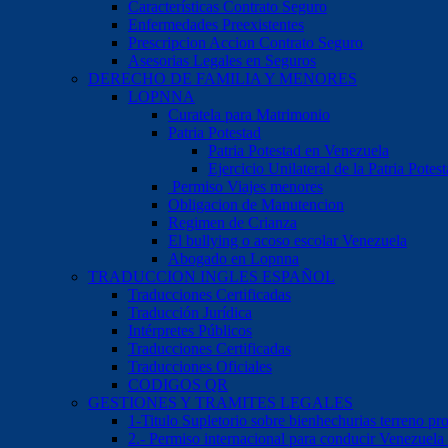
Características Contrato Seguro
Enfermedades Preexistentes
Prescripcion Accion Contrato Seguro
Asesorias Legales en Seguros
DERECHO DE FAMILIA Y MENORES
LOPNNA
Curatela para Matrimonio
Patria Potestad
Patria Potestad en Venezuela
Ejercicio Unilateral de la Patria Pote
Permiso Viajes menores
Obligacion de Manutencion
Regimen de Crianza
El bullying o acoso escolar Venezuela
Abogado en Lopnna
TRADUCCION INGLES ESPAÑOL
Traducciones Certificadas
Traducción Jurídica
Intérpretes Públicos
Traducciones Certificadas
Traducciones Oficiales
CODIGOS QR
GESTIONES Y TRAMITES LEGALES
1-Titulo Supletorio sobre bienhechurias terreno pr
2.- Permiso internacional para conducir Venezuela