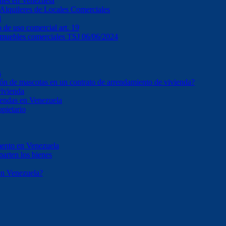
ones en Venezuela
e Alquileres de Locales Comerciales
l
o de uso comercial art. 19
inmuebles comerciales TSJ 06/06/2024
s
ción de mascotas en un contrato de arrendamiento de vivienda?
vivienda
iendas en Venezuela
opietario
mento en Venezuela
parten los bienes
en Venezuela?