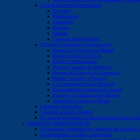
4-Capitulaciones Matrimoniales
Que son?
Modificación
Anulación
Registro
Modelo
Conyuge Sobreviviente
5-Divorcio Nacional e Internacional
Divorcio por Desafecto Marital
Divorcio Articulo 185-A
Divorcio Internacional
Nuevas Causales de Divorcio
Formas de Divorcio en Venezuela
Bienes Comunes y Propios
La Confesion Ficta en Divorcio
Reconciliación Separación Cuerpos
Particion y Liquidacion de Bienes
Separación Cuerpos y Bienes
6-Poderes Notariados
7-Rectificación de Partidas
8-Carta de Invitación a Extranjero para Visitar a V
DERECHO ARRENDATICIO
Abogado en demandas por desalojos de Locales Com
Arrendamiento Locales Comerciales