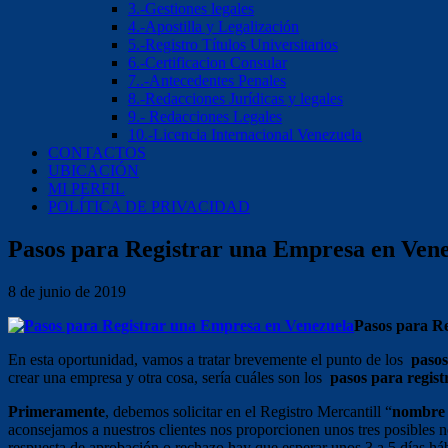
3.-Gestiones legales
4.-Apostilla y Legalización
5.-Registro Títulos Universitarios
6.-Certificacion Consular
7..-Antecedentes Penales
8.-Redacciones Jurídicas y legales
9.- Redacciones Legales
10.-Licencia Internacional Venezuela
CONTACTOS
UBICACIÓN
MI PERFIL
POLÍTICA DE PRIVACIDAD
Pasos para Registrar una Empresa en Ven
8 de junio de 2019
Pasos para R
En esta oportunidad, vamos a tratar brevemente el punto de los
pasos
crear una empresa y otra cosa, sería cuáles son los
pasos para regis
Primeramente
, debemos solicitar en el Registro Mercantill “
nombre 
aconsejamos a nuestros clientes nos proporcionen unos tres posibles n
respuesta de aprobación o rechazo hay que esperar unos 3 a 5 días há