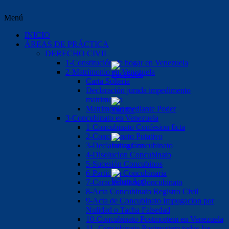
Menú
INICIO
ÁREAS DE PRÁCTICA
DERECHO CIVIL
1-Constitución de hogar en Venezuela
2-Matrimonio en Venezuela
Carta Solteria
Declaración jurada impedimento
matrimonio
Matrimonio mediante Poder
3-Concubinato en Venezuela
1-Concubinato Confesion ficta
2-Concubinato Putativo
3-Declarativa Concubinato
4-Disolucion Concubinato
5-Sucesión Concubinos
6-Partición Concubinaria
7-Caracteristicas Concubinato
8-Acta Concubinato Registro Civil
9-Acta de Concubinato Impugacion por
Nulidad o Tacha Falsedad
10-Concubinato Postmortem en Venezuela
11.-Concubinato Postmortem todos los