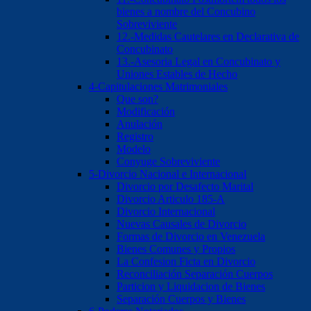
bienes a nombre del Concubino
Sobreviviente
12.-Medidas Cautelares en Declarativa de
Concubinato
13.-Asesoria Legal en Concubinato y
Uniones Estables de Hecho
4-Capitulaciones Matrimoniales
Que son?
Modificación
Anulación
Registro
Modelo
Conyuge Sobreviviente
5-Divorcio Nacional e Internacional
Divorcio por Desafecto Marital
Divorcio Articulo 185-A
Divorcio Internacional
Nuevas Causales de Divorcio
Formas de Divorcio en Venezuela
Bienes Comunes y Propios
La Confesion Ficta en Divorcio
Reconciliación Separación Cuerpos
Particion y Liquidacion de Bienes
Separación Cuerpos y Bienes