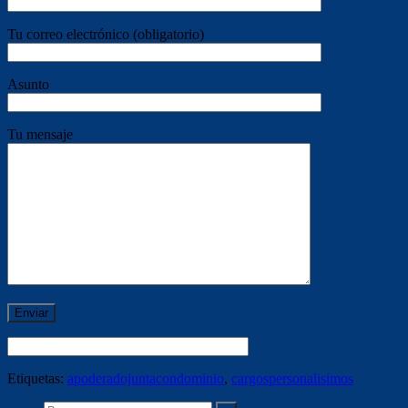
Tu correo electrónico (obligatorio)
Asunto
Tu mensaje
Etiquetas:
apoderadojuntacondominio
,
cargospersonalisimos