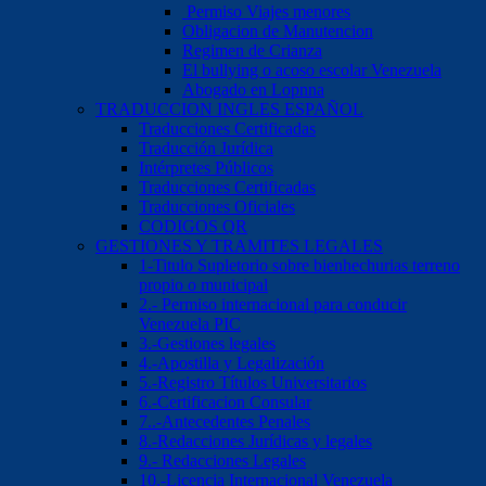
Permiso Viajes menores
Obligacion de Manutencion
Regimen de Crianza
El bullying o acoso escolar Venezuela
Abogado en Lopnna
TRADUCCION INGLES ESPAÑOL
Traducciones Certificadas
Traducción Jurídica
Intérpretes Públicos
Traducciones Certificadas
Traducciones Oficiales
CODIGOS QR
GESTIONES Y TRAMITES LEGALES
1-Titulo Supletorio sobre bienhechurias terreno
propio o municipal
2.- Permiso internacional para conducir
Venezuela PIC
3.-Gestiones legales
4.-Apostilla y Legalización
5.-Registro Títulos Universitarios
6.-Certificacion Consular
7..-Antecedentes Penales
8.-Redacciones Jurídicas y legales
9.- Redacciones Legales
10.-Licencia Internacional Venezuela