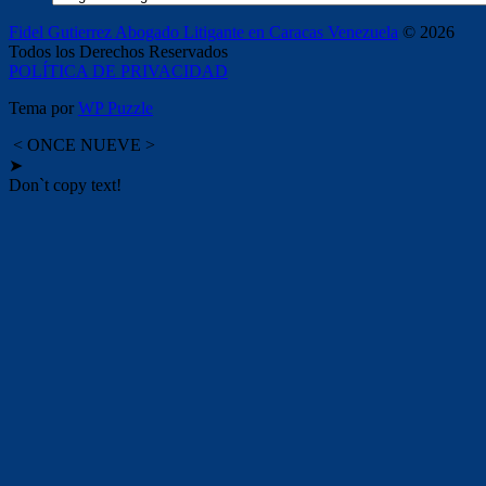
Fidel Gutierrez Abogado Litigante en Caracas Venezuela
© 2026
Todos los Derechos Reservados
POLÍTICA DE PRIVACIDAD
Tema por
WP Puzzle
< ONCE NUEVE >
➤
Don`t copy text!