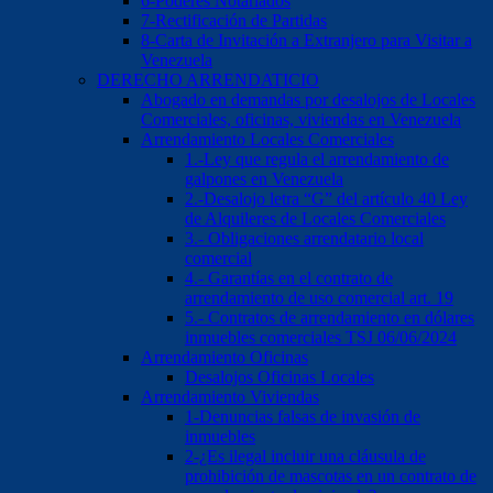
6-Poderes Notariados
7-Rectificación de Partidas
8-Carta de Invitación a Extranjero para Visitar a
Venezuela
DERECHO ARRENDATICIO
Abogado en demandas por desalojos de Locales
Comerciales, oficinas, viviendas en Venezuela
Arrendamiento Locales Comerciales
1.-Ley que regula el arrendamiento de
galpones en Venezuela
2.-Desalojo letra “G” del artículo 40 Ley
de Alquileres de Locales Comerciales
3.- Obligaciones arrendatario local
comercial
4.- Garantías en el contrato de
arrendamiento de uso comercial art. 19
5.- Contratos de arrendamiento en dólares
inmuebles comerciales TSJ 06/06/2024
Arrendamiento Oficinas
Desalojos Oficinas Locales
Arrendamiento Viviendas
1-Denuncias falsas de invasión de
inmuebles
2-¿Es ilegal incluir una cláusula de
prohibición de mascotas en un contrato de