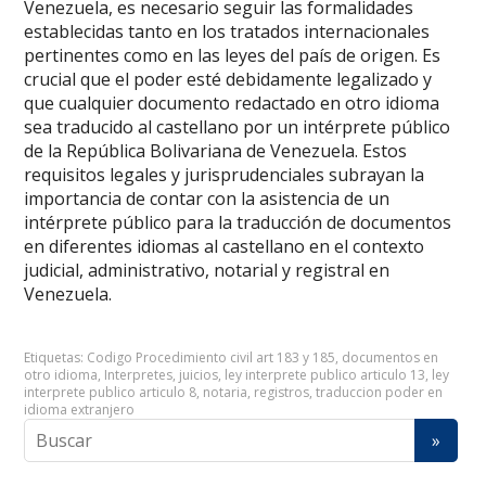
Venezuela, es necesario seguir las formalidades
establecidas tanto en los tratados internacionales
pertinentes como en las leyes del país de origen. Es
crucial que el poder esté debidamente legalizado y
que cualquier documento redactado en otro idioma
sea traducido al castellano por un intérprete público
de la República Bolivariana de Venezuela. Estos
requisitos legales y jurisprudenciales subrayan la
importancia de contar con la asistencia de un
intérprete público para la traducción de documentos
en diferentes idiomas al castellano en el contexto
judicial, administrativo, notarial y registral en
Venezuela.
Etiquetas:
Codigo Procedimiento civil art 183 y 185
,
documentos en
otro idioma
,
Interpretes
,
juicios
,
ley interprete publico articulo 13
,
ley
interprete publico articulo 8
,
notaria
,
registros
,
traduccion poder en
idioma extranjero