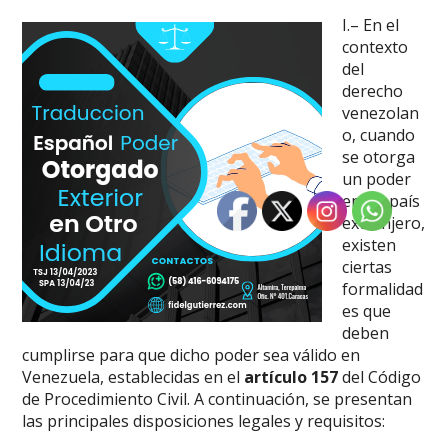
I.
– En el
contexto
del
derecho
venezolan
o, cuando
se otorga
un poder
en un país
extranjero,
existen
ciertas
formalidad
es que
deben
cumplirse para que dicho poder sea válido en
Venezuela, establecidas en el
artículo 157
del Código
de Procedimiento Civil. A continuación, se presentan
las principales disposiciones legales y requisitos: