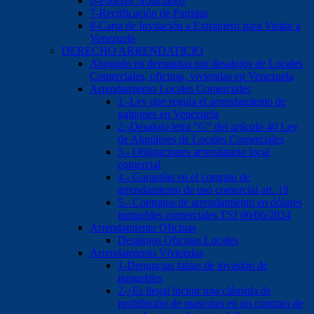
6-Poderes Notariados
7-Rectificación de Partidas
8-Carta de Invitación a Extranjero para Visitar a
Venezuela
DERECHO ARRENDATICIO
Abogado en demandas por desalojos de Locales
Comerciales, oficinas, viviendas en Venezuela
Arrendamiento Locales Comerciales
1.-Ley que regula el arrendamiento de
galpones en Venezuela
2.-Desalojo letra “G” del artículo 40 Ley
de Alquileres de Locales Comerciales
3.- Obligaciones arrendatario local
comercial
4.- Garantías en el contrato de
arrendamiento de uso comercial art. 19
5.- Contratos de arrendamiento en dólares
inmuebles comerciales TSJ 06/06/2024
Arrendamiento Oficinas
Desalojos Oficinas Locales
Arrendamiento Viviendas
1-Denuncias falsas de invasión de
inmuebles
2-¿Es ilegal incluir una cláusula de
prohibición de mascotas en un contrato de