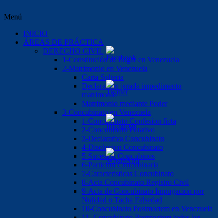
Menú
INICIO
ÁREAS DE PRÁCTICA
DERECHO CIVIL
1-Constitución de hogar en Venezuela
2-Matrimonio en Venezuela
Carta Solteria
Declaración jurada impedimento
matrimonio
Matrimonio mediante Poder
3-Concubinato en Venezuela
1-Concubinato Confesion ficta
2-Concubinato Putativo
3-Declarativa Concubinato
4-Disolucion Concubinato
5-Sucesión Concubinos
6-Partición Concubinaria
7-Caracteristicas Concubinato
8-Acta Concubinato Registro Civil
9-Acta de Concubinato Impugacion por
Nulidad o Tacha Falsedad
10-Concubinato Postmortem en Venezuela
11.-Concubinato Postmortem todos los