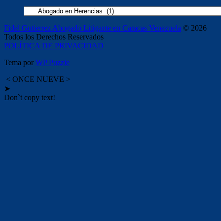
Categorías
Fidel Gutierrez Abogado Litigante en Caracas Venezuela
© 2026
Todos los Derechos Reservados
POLÍTICA DE PRIVACIDAD
Tema por
WP Puzzle
< ONCE NUEVE >
➤
Don`t copy text!