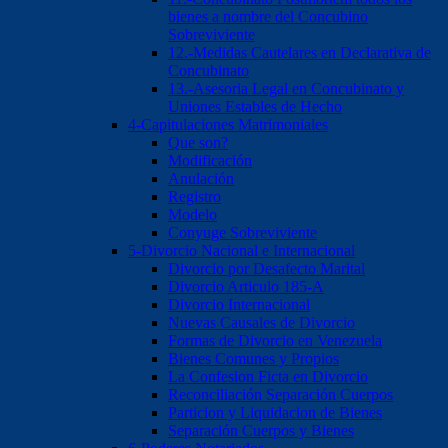
bienes a nombre del Concubino
Sobreviviente
12.-Medidas Cautelares en Declarativa de
Concubinato
13.-Asesoria Legal en Concubinato y
Uniones Estables de Hecho
4-Capitulaciones Matrimoniales
Que son?
Modificación
Anulación
Registro
Modelo
Conyuge Sobreviviente
5-Divorcio Nacional e Internacional
Divorcio por Desafecto Marital
Divorcio Articulo 185-A
Divorcio Internacional
Nuevas Causales de Divorcio
Formas de Divorcio en Venezuela
Bienes Comunes y Propios
La Confesion Ficta en Divorcio
Reconciliación Separación Cuerpos
Particion y Liquidacion de Bienes
Separación Cuerpos y Bienes