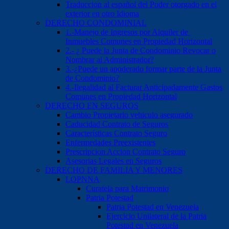
Traduccion al español del Poder otorgado en el
exterior en otro Idioma
DERECHO CONDOMINIAL
1.-Manejo de Ingresos por Alquiler de
Inmuebles Comunes en Propiedad Horizontal
2.- ¿ Puede la Junta de Condominio Revocar o
Nombrar al Administrador?
3.-¿Puede un apoderado formar parte de la Junta
de Condominio?
4.-Ilegalidad al Facturar Anticipadamente Gastos
Comunes en Propiedad Horizontal
DERECHO EN SEGUROS
Cambio Propietario vehiculo asegurado
Caducidad Contrato de Seguros
Características Contrato Seguro
Enfermedades Preexistentes
Prescripcion Accion Contrato Seguro
Asesorias Legales en Seguros
DERECHO DE FAMILIA Y MENORES
LOPNNA
Curatela para Matrimonio
Patria Potestad
Patria Potestad en Venezuela
Ejercicio Unilateral de la Patria
Potestad en Venezuela