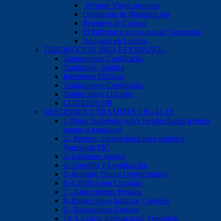
Permiso Viajes menores
Obligacion de Manutencion
Regimen de Crianza
El bullying o acoso escolar Venezuela
Abogado en Lopnna
TRADUCCION INGLES ESPAÑOL
Traducciones Certificadas
Traducción Jurídica
Intérpretes Públicos
Traducciones Certificadas
Traducciones Oficiales
CODIGOS QR
GESTIONES Y TRAMITES LEGALES
1-Titulo Supletorio sobre bienhechurias terreno
propio o municipal
2.- Permiso internacional para conducir
Venezuela PIC
3.-Gestiones legales
4.-Apostilla y Legalización
5.-Registro Títulos Universitarios
6.-Certificacion Consular
7..-Antecedentes Penales
8.-Redacciones Jurídicas y legales
9.- Redacciones Legales
10.-Licencia Internacional Venezuela