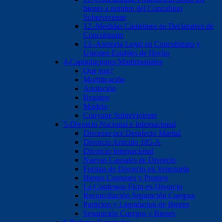
bienes a nombre del Concubino
Sobreviviente
12.-Medidas Cautelares en Declarativa de
Concubinato
13.-Asesoria Legal en Concubinato y
Uniones Estables de Hecho
4-Capitulaciones Matrimoniales
Que son?
Modificación
Anulación
Registro
Modelo
Conyuge Sobreviviente
5-Divorcio Nacional e Internacional
Divorcio por Desafecto Marital
Divorcio Articulo 185-A
Divorcio Internacional
Nuevas Causales de Divorcio
Formas de Divorcio en Venezuela
Bienes Comunes y Propios
La Confesion Ficta en Divorcio
Reconciliación Separación Cuerpos
Particion y Liquidacion de Bienes
Separación Cuerpos y Bienes