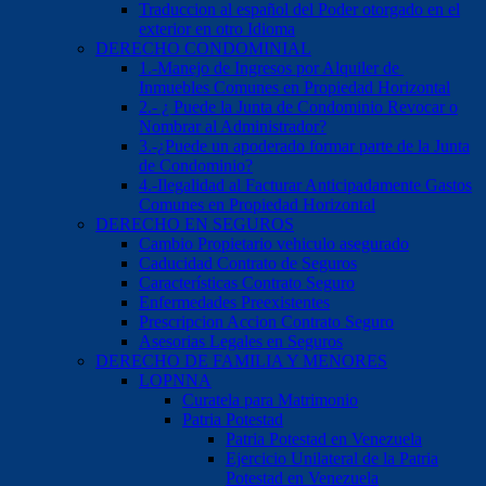
Traduccion al español del Poder otorgado en el
exterior en otro Idioma
DERECHO CONDOMINIAL
1.-Manejo de Ingresos por Alquiler de
Inmuebles Comunes en Propiedad Horizontal
2.- ¿ Puede la Junta de Condominio Revocar o
Nombrar al Administrador?
3.-¿Puede un apoderado formar parte de la Junta
de Condominio?
4.-Ilegalidad al Facturar Anticipadamente Gastos
Comunes en Propiedad Horizontal
DERECHO EN SEGUROS
Cambio Propietario vehiculo asegurado
Caducidad Contrato de Seguros
Características Contrato Seguro
Enfermedades Preexistentes
Prescripcion Accion Contrato Seguro
Asesorias Legales en Seguros
DERECHO DE FAMILIA Y MENORES
LOPNNA
Curatela para Matrimonio
Patria Potestad
Patria Potestad en Venezuela
Ejercicio Unilateral de la Patria
Potestad en Venezuela