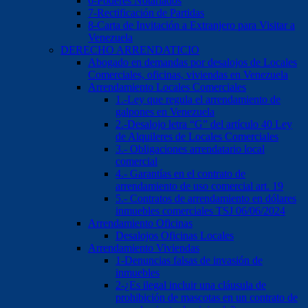
6-Poderes Notariados
7-Rectificación de Partidas
8-Carta de Invitación a Extranjero para Visitar a
Venezuela
DERECHO ARRENDATICIO
Abogado en demandas por desalojos de Locales
Comerciales, oficinas, viviendas en Venezuela
Arrendamiento Locales Comerciales
1.-Ley que regula el arrendamiento de
galpones en Venezuela
2.-Desalojo letra “G” del artículo 40 Ley
de Alquileres de Locales Comerciales
3.- Obligaciones arrendatario local
comercial
4.- Garantías en el contrato de
arrendamiento de uso comercial art. 19
5.- Contratos de arrendamiento en dólares
inmuebles comerciales TSJ 06/06/2024
Arrendamiento Oficinas
Desalojos Oficinas Locales
Arrendamiento Viviendas
1-Denuncias falsas de invasión de
inmuebles
2-¿Es ilegal incluir una cláusula de
prohibición de mascotas en un contrato de