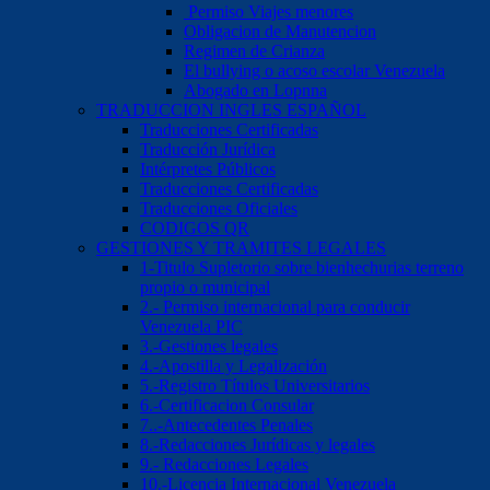
Permiso Viajes menores
Obligacion de Manutencion
Regimen de Crianza
El bullying o acoso escolar Venezuela
Abogado en Lopnna
TRADUCCION INGLES ESPAÑOL
Traducciones Certificadas
Traducción Jurídica
Intérpretes Públicos
Traducciones Certificadas
Traducciones Oficiales
CODIGOS QR
GESTIONES Y TRAMITES LEGALES
1-Titulo Supletorio sobre bienhechurias terreno
propio o municipal
2.- Permiso internacional para conducir
Venezuela PIC
3.-Gestiones legales
4.-Apostilla y Legalización
5.-Registro Títulos Universitarios
6.-Certificacion Consular
7..-Antecedentes Penales
8.-Redacciones Jurídicas y legales
9.- Redacciones Legales
10.-Licencia Internacional Venezuela