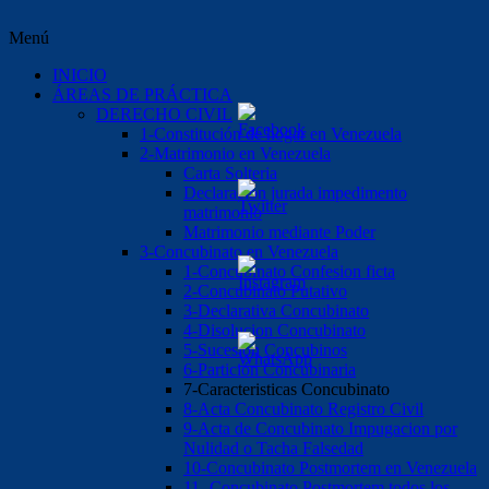
Menú
INICIO
ÁREAS DE PRÁCTICA
DERECHO CIVIL
1-Constitución de hogar en Venezuela
2-Matrimonio en Venezuela
Carta Solteria
Declaración jurada impedimento
matrimonio
Matrimonio mediante Poder
3-Concubinato en Venezuela
1-Concubinato Confesion ficta
2-Concubinato Putativo
3-Declarativa Concubinato
4-Disolucion Concubinato
5-Sucesión Concubinos
6-Partición Concubinaria
7-Caracteristicas Concubinato
8-Acta Concubinato Registro Civil
9-Acta de Concubinato Impugacion por
Nulidad o Tacha Falsedad
10-Concubinato Postmortem en Venezuela
11.-Concubinato Postmortem todos los