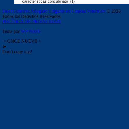
Categorías
Fidel Gutierrez Abogado Litigante en Caracas Venezuela
© 2026
Todos los Derechos Reservados
POLÍTICA DE PRIVACIDAD
Tema por
WP Puzzle
< ONCE NUEVE >
➤
Don`t copy text!