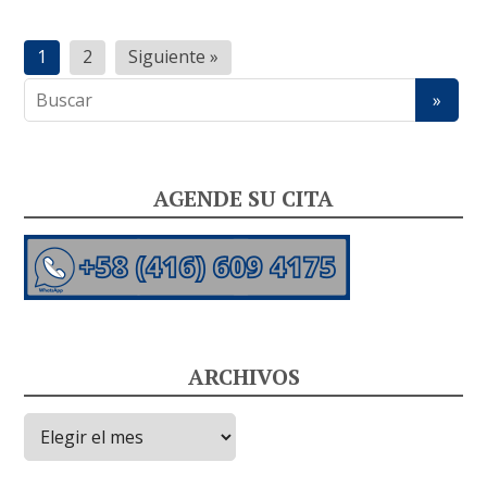
Paginación
1
2
Siguiente »
de
entradas
AGENDE SU CITA
ARCHIVOS
Archivos