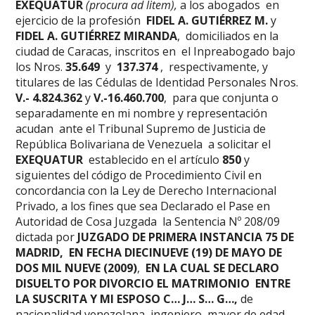
EXEQUATUR
(procura ad litem),
a los abogados en
ejercicio de la profesión
FIDEL A. GUTIÉRREZ M.
y
FIDEL A. GUTIÉRREZ MIRANDA
, domiciliados en la
ciudad de Caracas, inscritos en el Inpreabogado bajo
los Nros.
35.649
y
137.374
, respectivamente, y
titulares de las Cédulas de Identidad Personales Nros.
V.- 4.824.362
y
V.-16.460.700
, para que conjunta o
separadamente en mi nombre y representación
acudan ante el Tribunal Supremo de Justicia de
República Bolivariana de Venezuela a solicitar el
EXEQUATUR
establecido en el artículo
850
y
siguientes del código de Procedimiento Civil en
concordancia con la Ley de Derecho Internacional
Privado, a los fines que sea Declarado el Pase en
Autoridad de Cosa Juzgada la Sentencia Nº 208/09
dictada por
JUZGADO DE PRIMERA INSTANCIA 75 DE
MADRID, EN FECHA DIECINUEVE (19) DE MAYO DE
DOS MIL NUEVE (2009)
,
EN LA CUAL SE DECLARO
DISUELTO POR DIVORCIO EL MATRIMONIO ENTRE
LA SUSCRITA Y MI ESPOSO C… J… S… G…,
de
nacionalidad venezolana, ingeniero, mayor de edad,