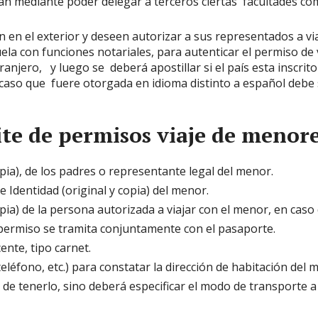
n mediante poder delegar a terceros ciertas facultades como
n en el exterior y deseen autorizar a sus representados a v
a con funciones notariales, para autenticar el permiso de 
ranjero, y luego se deberá apostillar si el país esta inscrit
 caso que fuere otorgada en idioma distinto a español debe 
te de permisos viaje de menore
opia), de los padres o representante legal del menor.
 Identidad (original y copia) del menor.
opia) de la persona autorizada a viajar con el menor, en cas
el permiso se tramita conjuntamente con el pasaporte.
ente, tipo carnet.
eléfono, etc.) para constatar la dirección de habitación del 
de tenerlo, sino deberá especificar el modo de transporte a u