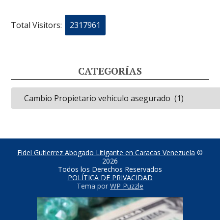
Total Visitors:
2317961
CATEGORÍAS
Categorías
Fidel Gutierrez Abogado Litigante en Caracas Venezuela
©
2026
Todos los Derechos Reservados
POLÍTICA DE PRIVACIDAD
Tema por
WP Puzzle