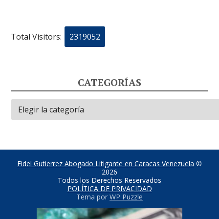
Total Visitors:
2319052
CATEGORÍAS
Categorías
Fidel Gutierrez Abogado Litigante en Caracas Venezuela
©
2026
Todos los Derechos Reservados
POLÍTICA DE PRIVACIDAD
Tema por
WP Puzzle