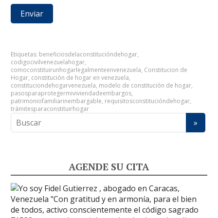
Etiquetas:
beneficiosdelaconstitucióndehogar
,
codigocivilvenezuelahogar
,
comoconstituirunhogarlegalmenteenvenezuela
,
Constitucion de
Hogar
,
constitución de hogar en venezuela
,
constituciondehogarvenezuela
,
modelo de constitución de hogar
,
pasosparaprotegermiviviendadeembargos
,
patrimoniofamiliarinembargable
,
requisitosconstitucióndehogar
,
trámitesparaconstituirhogar
AGENDE SU CITA