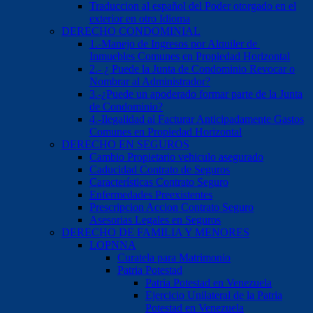
Traduccion al español del Poder otorgado en el
exterior en otro Idioma
DERECHO CONDOMINIAL
1.-Manejo de Ingresos por Alquiler de
Inmuebles Comunes en Propiedad Horizontal
2.- ¿ Puede la Junta de Condominio Revocar o
Nombrar al Administrador?
3.-¿Puede un apoderado formar parte de la Junta
de Condominio?
4.-Ilegalidad al Facturar Anticipadamente Gastos
Comunes en Propiedad Horizontal
DERECHO EN SEGUROS
Cambio Propietario vehiculo asegurado
Caducidad Contrato de Seguros
Características Contrato Seguro
Enfermedades Preexistentes
Prescripcion Accion Contrato Seguro
Asesorias Legales en Seguros
DERECHO DE FAMILIA Y MENORES
LOPNNA
Curatela para Matrimonio
Patria Potestad
Patria Potestad en Venezuela
Ejercicio Unilateral de la Patria
Potestad en Venezuela