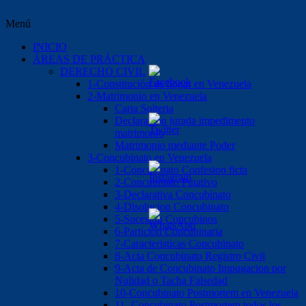
Menú
INICIO
ÁREAS DE PRÁCTICA
DERECHO CIVIL
1-Constitución de hogar en Venezuela
2-Matrimonio en Venezuela
Carta Solteria
Declaración jurada impedimento
matrimonio
Matrimonio mediante Poder
3-Concubinato en Venezuela
1-Concubinato Confesion ficta
2-Concubinato Putativo
3-Declarativa Concubinato
4-Disolucion Concubinato
5-Sucesión Concubinos
6-Partición Concubinaria
7-Caracteristicas Concubinato
8-Acta Concubinato Registro Civil
9-Acta de Concubinato Impugacion por
Nulidad o Tacha Falsedad
10-Concubinato Postmortem en Venezuela
11.-Concubinato Postmortem todos los