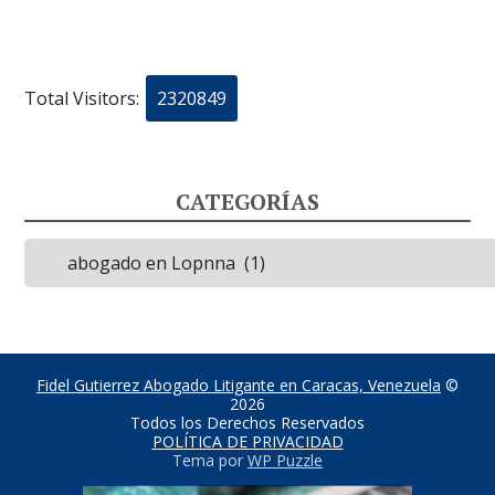
Total Visitors:
2320849
CATEGORÍAS
Categorías
Fidel Gutierrez Abogado Litigante en Caracas, Venezuela
©
2026
Todos los Derechos Reservados
POLÍTICA DE PRIVACIDAD
Tema por
WP Puzzle