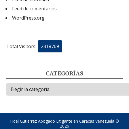
Feed de comentarios
WordPress.org
Total Visitors:
2318769
CATEGORÍAS
Categorías
Fidel Gutierrez Abogado Litigante en Caracas Venezuela
©
2026