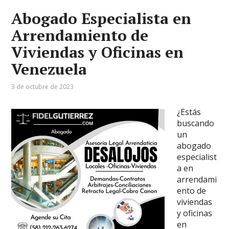
Abogado Especialista en
Arrendamiento de
Viviendas y Oficinas en
Venezuela
3 de octubre de 2023
¿Estás
buscando
un
abogado
especialist
a en
arrendami
ento de
viviendas
y oficinas
en