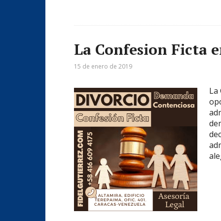
La Confesion Ficta e
15 de enero de 2019
La 
opo
adm
dem
dec
adm
al