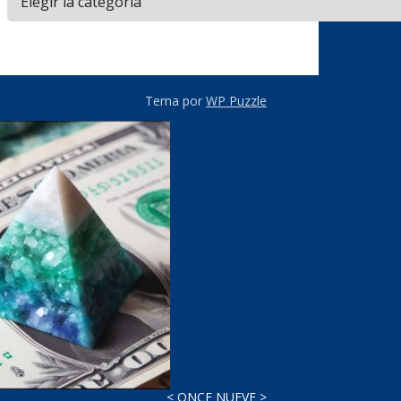
Tema por
WP Puzzle
< ONCE NUEVE >