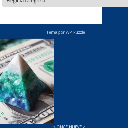
Tema por
WP Puzzle
< ONCE NUEVE >