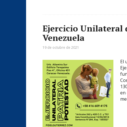
Ejercicio Unilateral 
Venezuela
19 de octubre de 2021
El 
Eje
fun
Con
130
en 
me