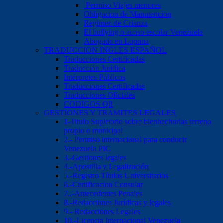
Permiso Viajes menores
Obligacion de Manutencion
Regimen de Crianza
El bullying o acoso escolar Venezuela
Abogado en Lopnna
TRADUCCION INGLES ESPAÑOL
Traducciones Certificadas
Traducción Jurídica
Intérpretes Públicos
Traducciones Certificadas
Traducciones Oficiales
CODIGOS QR
GESTIONES Y TRAMITES LEGALES
1-Titulo Supletorio sobre bienhechurias terreno
propio o municipal
2.- Permiso internacional para conducir
Venezuela PIC
3.-Gestiones legales
4.-Apostilla y Legalización
5.-Registro Títulos Universitarios
6.-Certificacion Consular
7..-Antecedentes Penales
8.-Redacciones Jurídicas y legales
9.- Redacciones Legales
10.-Licencia Internacional Venezuela