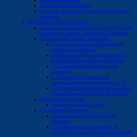
6-Poderes Notariados
7-Rectificación de Partidas
8-Carta de Invitación a Extranjero para Visitar a
Venezuela
DERECHO ARRENDATICIO
Abogado en demandas por desalojos de Locales
Comerciales, oficinas, viviendas en Venezuela
Arrendamiento Locales Comerciales
1.-Ley que regula el arrendamiento de
galpones en Venezuela
2.-Desalojo letra “G” del artículo 40 Ley
de Alquileres de Locales Comerciales
3.- Obligaciones arrendatario local
comercial
4.- Garantías en el contrato de
arrendamiento de uso comercial art. 19
5.- Contratos de arrendamiento en dólares
inmuebles comerciales TSJ 06/06/2024
Arrendamiento Oficinas
Desalojos Oficinas Locales
Arrendamiento Viviendas
1-Denuncias falsas de invasión de
inmuebles
2-¿Es ilegal incluir una cláusula de
prohibición de mascotas en un contrato de