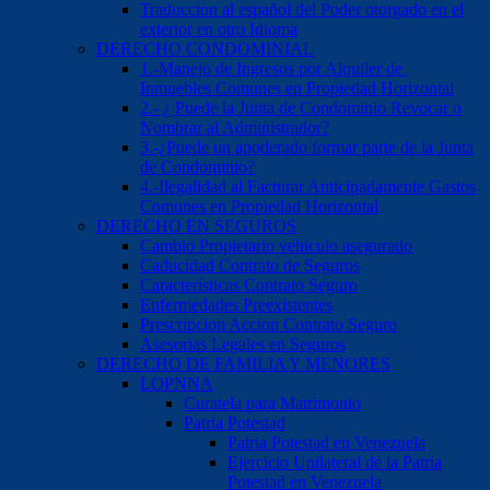
Traduccion al español del Poder otorgado en el
exterior en otro Idioma
DERECHO CONDOMINIAL
1.-Manejo de Ingresos por Alquiler de
Inmuebles Comunes en Propiedad Horizontal
2.- ¿ Puede la Junta de Condominio Revocar o
Nombrar al Administrador?
3.-¿Puede un apoderado formar parte de la Junta
de Condominio?
4.-Ilegalidad al Facturar Anticipadamente Gastos
Comunes en Propiedad Horizontal
DERECHO EN SEGUROS
Cambio Propietario vehiculo asegurado
Caducidad Contrato de Seguros
Características Contrato Seguro
Enfermedades Preexistentes
Prescripcion Accion Contrato Seguro
Asesorias Legales en Seguros
DERECHO DE FAMILIA Y MENORES
LOPNNA
Curatela para Matrimonio
Patria Potestad
Patria Potestad en Venezuela
Ejercicio Unilateral de la Patria
Potestad en Venezuela