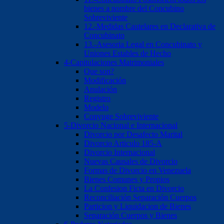
bienes a nombre del Concubino
Sobreviviente
12.-Medidas Cautelares en Declarativa de
Concubinato
13.-Asesoria Legal en Concubinato y
Uniones Estables de Hecho
4-Capitulaciones Matrimoniales
Que son?
Modificación
Anulación
Registro
Modelo
Conyuge Sobreviviente
5-Divorcio Nacional e Internacional
Divorcio por Desafecto Marital
Divorcio Articulo 185-A
Divorcio Internacional
Nuevas Causales de Divorcio
Formas de Divorcio en Venezuela
Bienes Comunes y Propios
La Confesion Ficta en Divorcio
Reconciliación Separación Cuerpos
Particion y Liquidacion de Bienes
Separación Cuerpos y Bienes