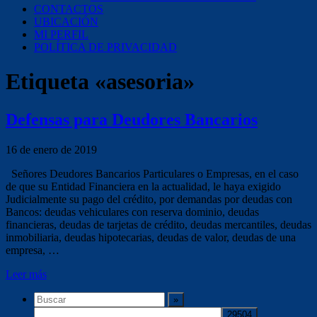
CONTACTOS
UBICACIÓN
MI PERFIL
POLÍTICA DE PRIVACIDAD
Etiqueta «asesoria»
Defensas para Deudores Bancarios
16 de enero de 2019
Señores Deudores Bancarios Particulares o Empresas, en el caso
de que su Entidad Financiera en la actualidad, le haya exigido
Judicialmente su pago del crédito, por demandas por deudas con
Bancos: deudas vehiculares con reserva dominio, deudas
financieras, deudas de tarjetas de crédito, deudas mercantiles, deudas
inmobiliaria, deudas hipotecarias, deudas de valor, deudas de una
empresa, …
Leer más