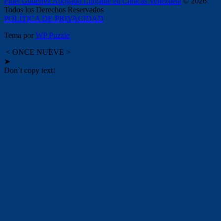
Fidel Gutierrez Abogado Litigante en Caracas Venezuela
© 2026
Todos los Derechos Reservados
POLÍTICA DE PRIVACIDAD
Tema por
WP Puzzle
< ONCE NUEVE >
➤
Don`t copy text!