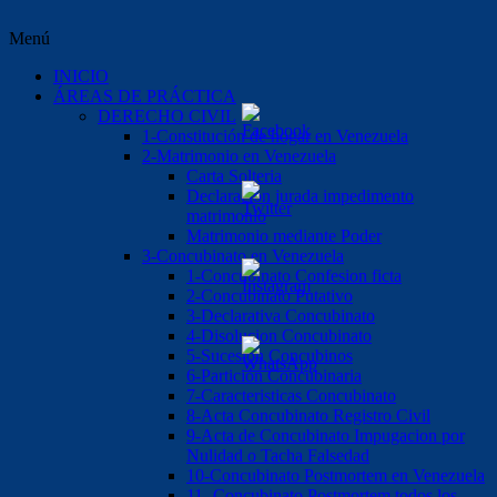
Menú
INICIO
ÁREAS DE PRÁCTICA
DERECHO CIVIL
1-Constitución de hogar en Venezuela
2-Matrimonio en Venezuela
Carta Solteria
Declaración jurada impedimento
matrimonio
Matrimonio mediante Poder
3-Concubinato en Venezuela
1-Concubinato Confesion ficta
2-Concubinato Putativo
3-Declarativa Concubinato
4-Disolucion Concubinato
5-Sucesión Concubinos
6-Partición Concubinaria
7-Caracteristicas Concubinato
8-Acta Concubinato Registro Civil
9-Acta de Concubinato Impugacion por
Nulidad o Tacha Falsedad
10-Concubinato Postmortem en Venezuela
11.-Concubinato Postmortem todos los