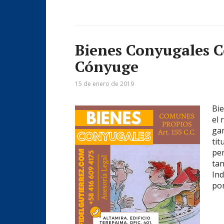
Bienes Conyugales C
Cónyuge
15 de enero de 2019
Bi
el 
gan
tit
per
tan
In
po