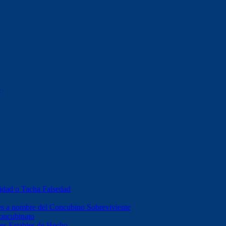
o
idad o Tacha Falsedad
es a nombre del Concubino Sobreviviente
Concubinato
es Estables de Hecho