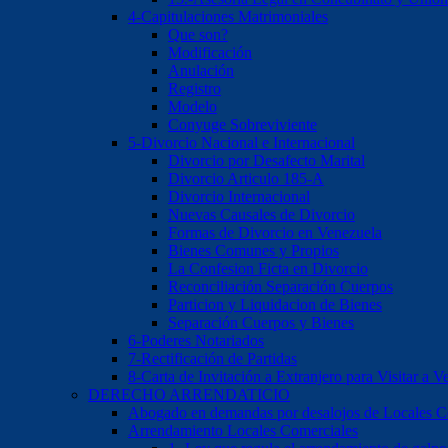
4-Capitulaciones Matrimoniales
Que son?
Modificación
Anulación
Registro
Modelo
Conyuge Sobreviviente
5-Divorcio Nacional e Internacional
Divorcio por Desafecto Marital
Divorcio Articulo 185-A
Divorcio Internacional
Nuevas Causales de Divorcio
Formas de Divorcio en Venezuela
Bienes Comunes y Propios
La Confesion Ficta en Divorcio
Reconciliación Separación Cuerpos
Particion y Liquidacion de Bienes
Separación Cuerpos y Bienes
6-Poderes Notariados
7-Rectificación de Partidas
8-Carta de Invitación a Extranjero para Visitar a V
DERECHO ARRENDATICIO
Abogado en demandas por desalojos de Locales Com
Arrendamiento Locales Comerciales