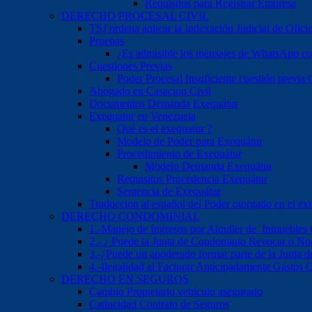
Requisitos para Registrar Empresa
DERECHO PROCESAL CIVIL
TSJ ordena aplicar la Indexación Judicial de Ofici
Pruebas
¿Es admisible los mensajes de WhatsApp c
Cuestiones Previas
Poder Procesal Insuficiente cuestión previa O
Abogado en Casacion Civil
Documentos Demanda Exequátur
Exequatur en Venezuela
Qué es el exequatur ?
Modelo de Poder para Exequátur
Procedimiento de Exequátur
Modelo Demanda Exequátur
Requisitos Procedencia Exequátur
Sentencia de Exequátur
Traduccion al español del Poder otorgado en el ext
DERECHO CONDOMINIAL
1.-Manejo de Ingresos por Alquiler de Inmuebles
2.- ¿ Puede la Junta de Condominio Revocar o No
3.-¿Puede un apoderado formar parte de la Junta
4.-Ilegalidad al Facturar Anticipadamente Gastos
DERECHO EN SEGUROS
Cambio Propietario vehiculo asegurado
Caducidad Contrato de Seguros