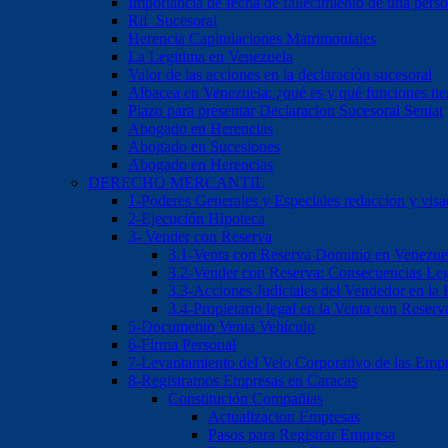
Importancia de fecha de fallecimiento de una pers
Rif Sucesoral
Herencia Capitulaciones Matrimoniales
La Legitima en Venezuela
Valor de las acciones en la declaración sucesoral
Albacea en Venezuela: ¿qué es y qué funciones ti
Plazo para presentar Declaracion Sucesoral Seniat
Abogado en Herencias
Abogado en Sucesiones
Abogado en Herencias
DERECHO MERCANTIL
1-Poderes Generales y Especiales redaccion y vis
2-Ejecución Hipoteca
3- Vender con Reserva
3.1-Venta con Reserva Dominio en Venezue
3.2-Vender con Reserva: Consecuencias Leg
3.3-Acciones Judiciales del Vendedor en la
3.4-Propietario legal en la Venta con Reser
5-Documento Venta Vehículo
6-Firma Personal
7-Levantamiento del Velo Corporativo de las Emp
8-Registramos Empresas en Caracas
Constitución Compañias
Actualizacion Empresas
Pasos para Registrar Empresa