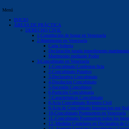
Menú
INICIO
ÁREAS DE PRÁCTICA
DERECHO CIVIL
1-Constitución de hogar en Venezuela
2-Matrimonio en Venezuela
Carta Solteria
Declaración jurada impedimento matrimoni
Matrimonio mediante Poder
3-Concubinato en Venezuela
1-Concubinato Confesion ficta
2-Concubinato Putativo
3-Declarativa Concubinato
4-Disolucion Concubinato
5-Sucesión Concubinos
6-Partición Concubinaria
7-Caracteristicas Concubinato
8-Acta Concubinato Registro Civil
9-Acta de Concubinato Impugacion por Nul
10-Concubinato Postmortem en Venezuela
11.-Concubinato Postmortem todos los bien
12.-Medidas Cautelares en Declarativa de 
13.-Asesoria Legal en Concubinato y Union