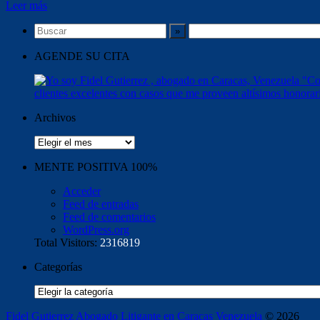
Leer más
AGENDE SU CITA
Archivos
Archivos
MENTE POSITIVA 100%
Acceder
Feed de entradas
Feed de comentarios
WordPress.org
Total Visitors:
2316819
Categorías
Categorías
Fidel Gutierrez Abogado Litigante en Caracas Venezuela
© 2026