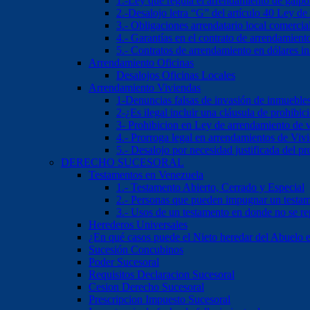
1.-Ley que regula el arrendamiento de galp
2.-Desalojo letra “G” del artículo 40 Ley d
3.- Obligaciones arrendatario local comercia
4.- Garantías en el contrato de arrendamient
5.- Contratos de arrendamiento en dólares 
Arrendamiento Oficinas
Desalojos Oficinas Locales
Arrendamiento Viviendas
1-Denuncias falsas de invasión de inmueble
2-¿Es ilegal incluir una cláusula de prohibi
3- Prohibicion en Ley de arrendamiento de 
4.- Prorroga legal en arrendamientos de Viv
5.- Desalojo por necesidad justificada del pr
DERECHO SUCESORAL
Testamentos en Venezuela
1.- Testamento Abierto, Cerrado y Especial
2.- Personas que pueden impugnar un testa
3.- Usos de un testamento en donde no se re
Herederos Universales
¿En qué casos puede el Nieto heredar del Abuelo 
Sucesión Concubinos
Poder Sucesoral
Requisitos Declaracion Sucesoral
Cesion Derecho Sucesoral
Prescripcion Impuesto Sucesoral