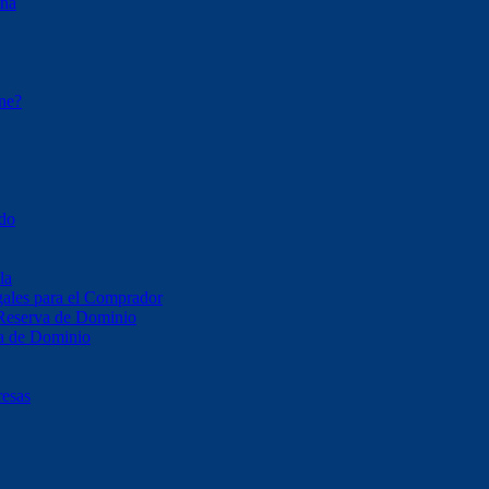
ona
ene?
ado
la
ales para el Comprador
 Reserva de Dominio
va de Dominio
resas