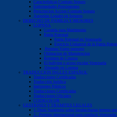
Características Contrato Seguro
Enfermedades Preexistentes
Prescripcion Accion Contrato Seguro
Asesorias Legales en Seguros
DERECHO DE FAMILIA Y MENORES
LOPNNA
Curatela para Matrimonio
Patria Potestad
Patria Potestad en Venezuela
Ejercicio Unilateral de la Patria Pote
Permiso Viajes menores
Obligacion de Manutencion
Regimen de Crianza
El bullying o acoso escolar Venezuela
Abogado en Lopnna
TRADUCCION INGLES ESPAÑOL
Traducciones Certificadas
Traducción Jurídica
Intérpretes Públicos
Traducciones Certificadas
Traducciones Oficiales
CODIGOS QR
GESTIONES Y TRAMITES LEGALES
1-Titulo Supletorio sobre bienhechurias terreno pr
2.- Permiso internacional para conducir Venezuela