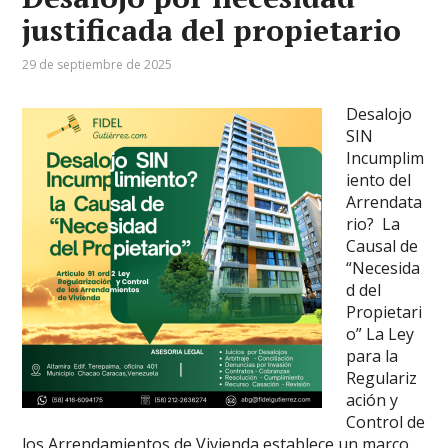
justificada del propietario
29 de septiembre de 2025
Desalojo
SIN
Incumplim
iento del
Arrendata
rio? La
Causal de
“Necesida
d del
Propietari
o” La Ley
para la
Regulariz
ación y
Control de
los Arrendamientos de Vivienda establece un marco