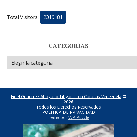
Total Visitors:
2319181
CATEGORÍAS
Categorías
Fidel Gutierrez Abogado Litigante en Caracas Venezuela
©
2026
Todos los Derechos Reservados
POLÍTICA DE PRIVACIDAD
Tema por
WP Puzzle