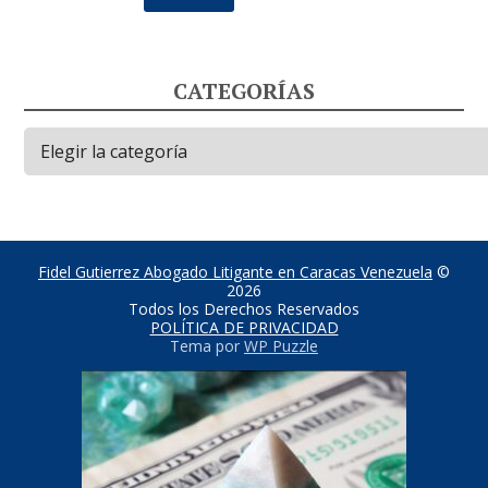
CATEGORÍAS
Categorías
Fidel Gutierrez Abogado Litigante en Caracas Venezuela
©
2026
Todos los Derechos Reservados
POLÍTICA DE PRIVACIDAD
Tema por
WP Puzzle