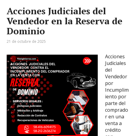
Acciones Judiciales del
Vendedor en la Reserva de
Dominio
21 de octubre de 2025
Acciones
Judiciales
del
Vendedor
por
Incumplim
iento por
parte del
comprado
r en una
venta a
crédito