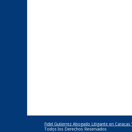
Fidel Gutierrez Abogado Litigante en Caracas
Todos los Derechos Reservados