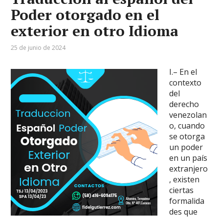
Poder otorgado en el
exterior en otro Idioma
25 de junio de 2024
I.– En el
contexto
del
derecho
venezolan
o, cuando
se otorga
un poder
en un país
extranjero
, existen
ciertas
formalida
des que