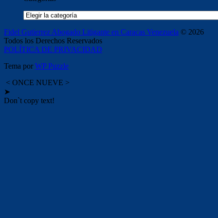
Categorías
Fidel Gutierrez Abogado Litigante en Caracas Venezuela
© 2026
Todos los Derechos Reservados
POLÍTICA DE PRIVACIDAD
Tema por
WP Puzzle
< ONCE NUEVE >
➤
Don`t copy text!