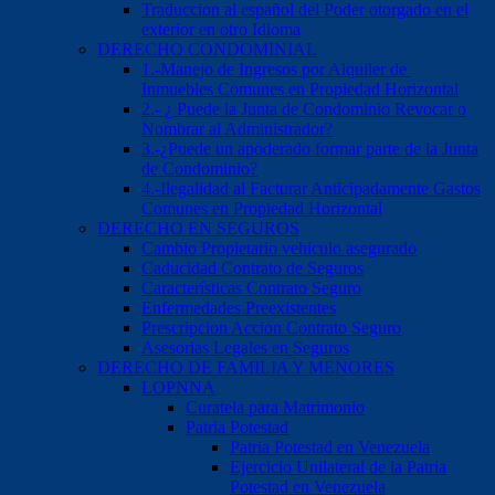
Traduccion al español del Poder otorgado en el
exterior en otro Idioma
DERECHO CONDOMINIAL
1.-Manejo de Ingresos por Alquiler de
Inmuebles Comunes en Propiedad Horizontal
2.- ¿ Puede la Junta de Condominio Revocar o
Nombrar al Administrador?
3.-¿Puede un apoderado formar parte de la Junta
de Condominio?
4.-Ilegalidad al Facturar Anticipadamente Gastos
Comunes en Propiedad Horizontal
DERECHO EN SEGUROS
Cambio Propietario vehiculo asegurado
Caducidad Contrato de Seguros
Características Contrato Seguro
Enfermedades Preexistentes
Prescripcion Accion Contrato Seguro
Asesorias Legales en Seguros
DERECHO DE FAMILIA Y MENORES
LOPNNA
Curatela para Matrimonio
Patria Potestad
Patria Potestad en Venezuela
Ejercicio Unilateral de la Patria
Potestad en Venezuela