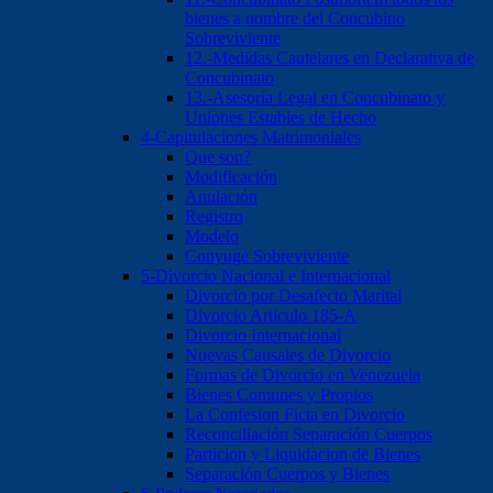
bienes a nombre del Concubino
Sobreviviente
12.-Medidas Cautelares en Declarativa de
Concubinato
13.-Asesoria Legal en Concubinato y
Uniones Estables de Hecho
4-Capitulaciones Matrimoniales
Que son?
Modificación
Anulación
Registro
Modelo
Conyuge Sobreviviente
5-Divorcio Nacional e Internacional
Divorcio por Desafecto Marital
Divorcio Articulo 185-A
Divorcio Internacional
Nuevas Causales de Divorcio
Formas de Divorcio en Venezuela
Bienes Comunes y Propios
La Confesion Ficta en Divorcio
Reconciliación Separación Cuerpos
Particion y Liquidacion de Bienes
Separación Cuerpos y Bienes