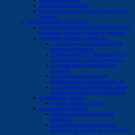
6-Poderes Notariados
7-Rectificación de Partidas
8-Carta de Invitación a Extranjero para Visitar a
Venezuela
DERECHO ARRENDATICIO
Abogado en demandas por desalojos de Locales
Comerciales, oficinas, viviendas en Venezuela
Arrendamiento Locales Comerciales
1.-Ley que regula el arrendamiento de
galpones en Venezuela
2.-Desalojo letra “G” del artículo 40 Ley
de Alquileres de Locales Comerciales
3.- Obligaciones arrendatario local
comercial
4.- Garantías en el contrato de
arrendamiento de uso comercial art. 19
5.- Contratos de arrendamiento en dólares
inmuebles comerciales TSJ 06/06/2024
Arrendamiento Oficinas
Desalojos Oficinas Locales
Arrendamiento Viviendas
1-Denuncias falsas de invasión de
inmuebles
2-¿Es ilegal incluir una cláusula de
prohibición de mascotas en un contrato de