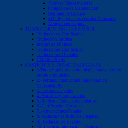
Permiso Viajes menores
Obligacion de Manutencion
Regimen de Crianza
El bullying o acoso escolar Venezuela
Abogado en Lopnna
TRADUCCION INGLES ESPAÑOL
Traducciones Certificadas
Traducción Jurídica
Intérpretes Públicos
Traducciones Certificadas
Traducciones Oficiales
CODIGOS QR
GESTIONES Y TRAMITES LEGALES
1-Titulo Supletorio sobre bienhechurias terreno
propio o municipal
2.- Permiso internacional para conducir
Venezuela PIC
3.-Gestiones legales
4.-Apostilla y Legalización
5.-Registro Títulos Universitarios
6.-Certificacion Consular
7..-Antecedentes Penales
8.-Redacciones Jurídicas y legales
9.- Redacciones Legales
10.-Licencia Internacional Venezuela