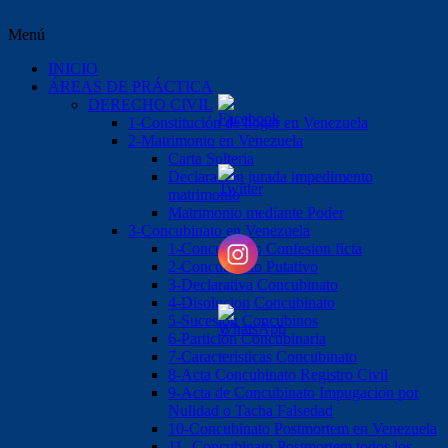
Menú
INICIO
ÁREAS DE PRÁCTICA
DERECHO CIVIL
1-Constitución de hogar en Venezuela
2-Matrimonio en Venezuela
Carta Solteria
Declaración jurada impedimento
matrimonio
Matrimonio mediante Poder
3-Concubinato en Venezuela
1-Concubinato Confesion ficta
2-Concubinato Putativo
3-Declarativa Concubinato
4-Disolucion Concubinato
5-Sucesión Concubinos
6-Partición Concubinaria
7-Caracteristicas Concubinato
8-Acta Concubinato Registro Civil
9-Acta de Concubinato Impugacion por
Nulidad o Tacha Falsedad
10-Concubinato Postmortem en Venezuela
11.-Concubinato Postmortem todos los