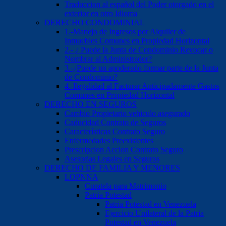
Traduccion al español del Poder otorgado en el
exterior en otro Idioma
DERECHO CONDOMINIAL
1.-Manejo de Ingresos por Alquiler de
Inmuebles Comunes en Propiedad Horizontal
2.- ¿ Puede la Junta de Condominio Revocar o
Nombrar al Administrador?
3.-¿Puede un apoderado formar parte de la Junta
de Condominio?
4.-Ilegalidad al Facturar Anticipadamente Gastos
Comunes en Propiedad Horizontal
DERECHO EN SEGUROS
Cambio Propietario vehiculo asegurado
Caducidad Contrato de Seguros
Características Contrato Seguro
Enfermedades Preexistentes
Prescripcion Accion Contrato Seguro
Asesorias Legales en Seguros
DERECHO DE FAMILIA Y MENORES
LOPNNA
Curatela para Matrimonio
Patria Potestad
Patria Potestad en Venezuela
Ejercicio Unilateral de la Patria
Potestad en Venezuela