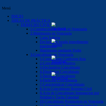
Menú
INICIO
ÁREAS DE PRÁCTICA
DERECHO CIVIL
1-Constitución de hogar en Venezuela
2-Matrimonio en Venezuela
Carta Solteria
Declaración jurada impedimento
matrimonio
Matrimonio mediante Poder
3-Concubinato en Venezuela
1-Concubinato Confesion ficta
2-Concubinato Putativo
3-Declarativa Concubinato
4-Disolucion Concubinato
5-Sucesión Concubinos
6-Partición Concubinaria
7-Caracteristicas Concubinato
8-Acta Concubinato Registro Civil
9-Acta de Concubinato Impugacion por
Nulidad o Tacha Falsedad
10-Concubinato Postmortem en Venezuela
11.-Concubinato Postmortem todos los