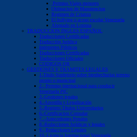
Permiso Viajes menores
Obligacion de Manutencion
Regimen de Crianza
El bullying o acoso escolar Venezuela
Abogado en Lopnna
TRADUCCION INGLES ESPAÑOL
Traducciones Certificadas
Traducción Jurídica
Intérpretes Públicos
Traducciones Certificadas
Traducciones Oficiales
CODIGOS QR
GESTIONES Y TRAMITES LEGALES
1-Titulo Supletorio sobre bienhechurias terreno
propio o municipal
2.- Permiso internacional para conducir
Venezuela PIC
3.-Gestiones legales
4.-Apostilla y Legalización
5.-Registro Títulos Universitarios
6.-Certificacion Consular
7..-Antecedentes Penales
8.-Redacciones Jurídicas y legales
9.- Redacciones Legales
10.-Licencia Internacional Venezuela