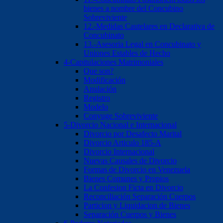
bienes a nombre del Concubino
Sobreviviente
12.-Medidas Cautelares en Declarativa de
Concubinato
13.-Asesoria Legal en Concubinato y
Uniones Estables de Hecho
4-Capitulaciones Matrimoniales
Que son?
Modificación
Anulación
Registro
Modelo
Conyuge Sobreviviente
5-Divorcio Nacional e Internacional
Divorcio por Desafecto Marital
Divorcio Articulo 185-A
Divorcio Internacional
Nuevas Causales de Divorcio
Formas de Divorcio en Venezuela
Bienes Comunes y Propios
La Confesion Ficta en Divorcio
Reconciliación Separación Cuerpos
Particion y Liquidacion de Bienes
Separación Cuerpos y Bienes