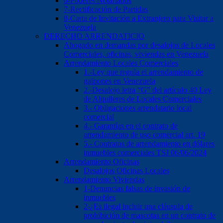
6-Poderes Notariados
7-Rectificación de Partidas
8-Carta de Invitación a Extranjero para Visitar a
Venezuela
DERECHO ARRENDATICIO
Abogado en demandas por desalojos de Locales
Comerciales, oficinas, viviendas en Venezuela
Arrendamiento Locales Comerciales
1.-Ley que regula el arrendamiento de
galpones en Venezuela
2.-Desalojo letra “G” del artículo 40 Ley
de Alquileres de Locales Comerciales
3.- Obligaciones arrendatario local
comercial
4.- Garantías en el contrato de
arrendamiento de uso comercial art. 19
5.- Contratos de arrendamiento en dólares
inmuebles comerciales TSJ 06/06/2024
Arrendamiento Oficinas
Desalojos Oficinas Locales
Arrendamiento Viviendas
1-Denuncias falsas de invasión de
inmuebles
2-¿Es ilegal incluir una cláusula de
prohibición de mascotas en un contrato de