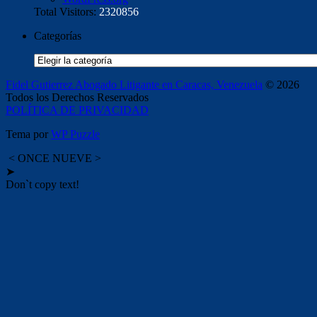
Total Visitors:
2320856
Categorías
Categorías
Fidel Gutierrez Abogado Litigante en Caracas, Venezuela
© 2026
Todos los Derechos Reservados
POLÍTICA DE PRIVACIDAD
Tema por
WP Puzzle
< ONCE NUEVE >
➤
Don`t copy text!