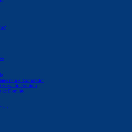
ona
ene?
ado
la
ales para el Comprador
 Reserva de Dominio
va de Dominio
resas