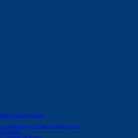
o
idad o Tacha Falsedad
es a nombre del Concubino Sobreviviente
Concubinato
es Estables de Hecho