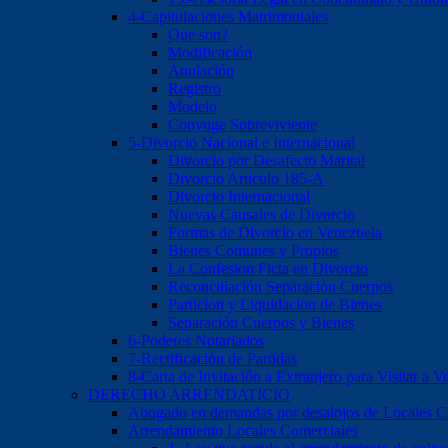
4-Capitulaciones Matrimoniales
Que son?
Modificación
Anulación
Registro
Modelo
Conyuge Sobreviviente
5-Divorcio Nacional e Internacional
Divorcio por Desafecto Marital
Divorcio Articulo 185-A
Divorcio Internacional
Nuevas Causales de Divorcio
Formas de Divorcio en Venezuela
Bienes Comunes y Propios
La Confesion Ficta en Divorcio
Reconciliación Separación Cuerpos
Particion y Liquidacion de Bienes
Separación Cuerpos y Bienes
6-Poderes Notariados
7-Rectificación de Partidas
8-Carta de Invitación a Extranjero para Visitar a V
DERECHO ARRENDATICIO
Abogado en demandas por desalojos de Locales Com
Arrendamiento Locales Comerciales