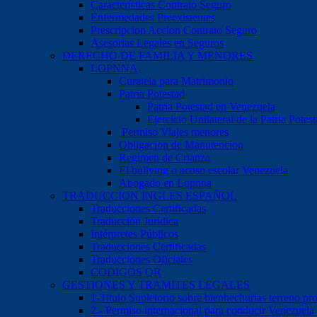
Características Contrato Seguro
Enfermedades Preexistentes
Prescripcion Accion Contrato Seguro
Asesorias Legales en Seguros
DERECHO DE FAMILIA Y MENORES
LOPNNA
Curatela para Matrimonio
Patria Potestad
Patria Potestad en Venezuela
Ejercicio Unilateral de la Patria Pote
Permiso Viajes menores
Obligacion de Manutencion
Regimen de Crianza
El bullying o acoso escolar Venezuela
Abogado en Lopnna
TRADUCCION INGLES ESPAÑOL
Traducciones Certificadas
Traducción Jurídica
Intérpretes Públicos
Traducciones Certificadas
Traducciones Oficiales
CODIGOS QR
GESTIONES Y TRAMITES LEGALES
1-Titulo Supletorio sobre bienhechurias terreno pr
2.- Permiso internacional para conducir Venezuela