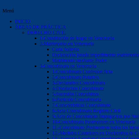
Menú
INICIO
ÁREAS DE PRÁCTICA
DERECHO CIVIL
1-Constitución de hogar en Venezuela
2-Matrimonio en Venezuela
Carta Solteria
Declaración jurada impedimento matrimoni
Matrimonio mediante Poder
3-Concubinato en Venezuela
1-Concubinato Confesion ficta
2-Concubinato Putativo
3-Declarativa Concubinato
4-Disolucion Concubinato
5-Sucesión Concubinos
6-Partición Concubinaria
7-Caracteristicas Concubinato
8-Acta Concubinato Registro Civil
9-Acta de Concubinato Impugacion por Nul
10-Concubinato Postmortem en Venezuela
11.-Concubinato Postmortem todos los bien
12.-Medidas Cautelares en Declarativa de 
13.-Asesoria Legal en Concubinato y Union