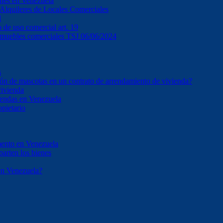
ones en Venezuela
e Alquileres de Locales Comerciales
l
o de uso comercial art. 19
inmuebles comerciales TSJ 06/06/2024
s
ción de mascotas en un contrato de arrendamiento de vivienda?
vivienda
iendas en Venezuela
opietario
mento en Venezuela
parten los bienes
en Venezuela?