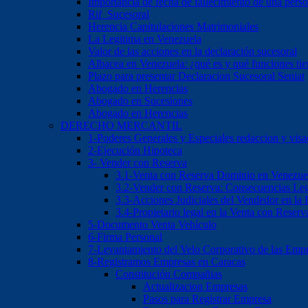
Importancia de fecha de fallecimiento de una pers
Rif Sucesoral
Herencia Capitulaciones Matrimoniales
La Legitima en Venezuela
Valor de las acciones en la declaración sucesoral
Albacea en Venezuela: ¿qué es y qué funciones ti
Plazo para presentar Declaracion Sucesoral Seniat
Abogado en Herencias
Abogado en Sucesiones
Abogado en Herencias
DERECHO MERCANTIL
1-Poderes Generales y Especiales redaccion y vis
2-Ejecución Hipoteca
3- Vender con Reserva
3.1-Venta con Reserva Dominio en Venezue
3.2-Vender con Reserva: Consecuencias Leg
3.3-Acciones Judiciales del Vendedor en la
3.4-Propietario legal en la Venta con Reser
5-Documento Venta Vehículo
6-Firma Personal
7-Levantamiento del Velo Corporativo de las Emp
8-Registramos Empresas en Caracas
Constitución Compañias
Actualizacion Empresas
Pasos para Registrar Empresa