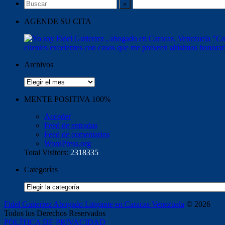
AGENDE SU CITA
Archivos
Archivos
MENTE POSITIVA 100%
Acceder
Feed de entradas
Feed de comentarios
WordPress.org
Total Visitors:
2318335
Categorías
Categorías
Fidel Gutierrez Abogado Litigante en Caracas Venezuela
© 2026
Todos los Derechos Reservados
POLÍTICA DE PRIVACIDAD