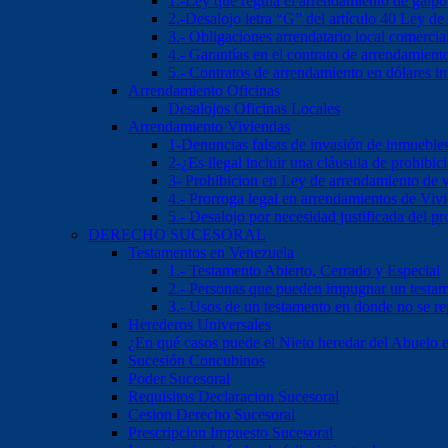
1.-Ley que regula el arrendamiento de galp
2.-Desalojo letra “G” del artículo 40 Ley d
3.- Obligaciones arrendatario local comercia
4.- Garantías en el contrato de arrendamient
5.- Contratos de arrendamiento en dólares 
Arrendamiento Oficinas
Desalojos Oficinas Locales
Arrendamiento Viviendas
1-Denuncias falsas de invasión de inmueble
2-¿Es ilegal incluir una cláusula de prohibi
3- Prohibicion en Ley de arrendamiento de 
4.- Prorroga legal en arrendamientos de Viv
5.- Desalojo por necesidad justificada del pr
DERECHO SUCESORAL
Testamentos en Venezuela
1.- Testamento Abierto, Cerrado y Especial
2.- Personas que pueden impugnar un testa
3.- Usos de un testamento en donde no se re
Herederos Universales
¿En qué casos puede el Nieto heredar del Abuelo 
Sucesión Concubinos
Poder Sucesoral
Requisitos Declaracion Sucesoral
Cesion Derecho Sucesoral
Prescripcion Impuesto Sucesoral