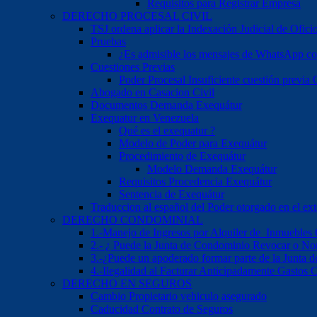
Requisitos para Registrar Empresa
DERECHO PROCESAL CIVIL
TSJ ordena aplicar la Indexación Judicial de Ofici
Pruebas
¿Es admisible los mensajes de WhatsApp c
Cuestiones Previas
Poder Procesal Insuficiente cuestión previa O
Abogado en Casacion Civil
Documentos Demanda Exequátur
Exequatur en Venezuela
Qué es el exequatur ?
Modelo de Poder para Exequátur
Procedimiento de Exequátur
Modelo Demanda Exequátur
Requisitos Procedencia Exequátur
Sentencia de Exequátur
Traduccion al español del Poder otorgado en el ext
DERECHO CONDOMINIAL
1.-Manejo de Ingresos por Alquiler de Inmuebles
2.- ¿ Puede la Junta de Condominio Revocar o No
3.-¿Puede un apoderado formar parte de la Junta
4.-Ilegalidad al Facturar Anticipadamente Gastos
DERECHO EN SEGUROS
Cambio Propietario vehiculo asegurado
Caducidad Contrato de Seguros