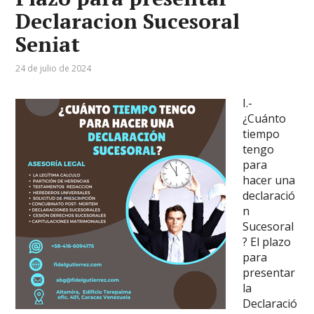
Declaracion Sucesoral
Seniat
24 de julio de 2024
I.-
¿Cuánto
tiempo
tengo
para
hacer una
declaració
n
Sucesoral
? El plazo
para
presentar
la
Declaració