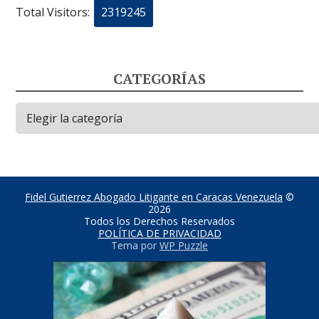
Total Visitors:
2319245
CATEGORÍAS
Categorías
Fidel Gutierrez Abogado Litigante en Caracas Venezuela
©
2026
Todos los Derechos Reservados
POLÍTICA DE PRIVACIDAD
Tema por
WP Puzzle