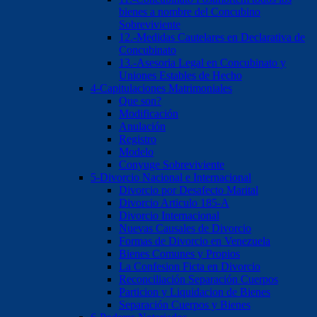
bienes a nombre del Concubino
Sobreviviente
12.-Medidas Cautelares en Declarativa de
Concubinato
13.-Asesoria Legal en Concubinato y
Uniones Estables de Hecho
4-Capitulaciones Matrimoniales
Que son?
Modificación
Anulación
Registro
Modelo
Conyuge Sobreviviente
5-Divorcio Nacional e Internacional
Divorcio por Desafecto Marital
Divorcio Articulo 185-A
Divorcio Internacional
Nuevas Causales de Divorcio
Formas de Divorcio en Venezuela
Bienes Comunes y Propios
La Confesion Ficta en Divorcio
Reconciliación Separación Cuerpos
Particion y Liquidacion de Bienes
Separación Cuerpos y Bienes