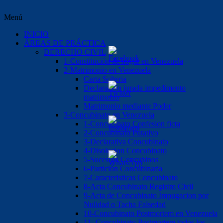
Menú
INICIO
ÁREAS DE PRÁCTICA
DERECHO CIVIL
1-Constitución de hogar en Venezuela
2-Matrimonio en Venezuela
Carta Solteria
Declaración jurada impedimento
matrimonio
Matrimonio mediante Poder
3-Concubinato en Venezuela
1-Concubinato Confesion ficta
2-Concubinato Putativo
3-Declarativa Concubinato
4-Disolucion Concubinato
5-Sucesión Concubinos
6-Partición Concubinaria
7-Caracteristicas Concubinato
8-Acta Concubinato Registro Civil
9-Acta de Concubinato Impugacion por
Nulidad o Tacha Falsedad
10-Concubinato Postmortem en Venezuela
11.-Concubinato Postmortem todos los