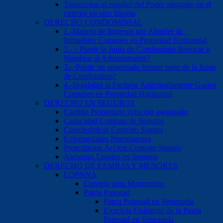
Traduccion al español del Poder otorgado en el
exterior en otro Idioma
DERECHO CONDOMINIAL
1.-Manejo de Ingresos por Alquiler de
Inmuebles Comunes en Propiedad Horizontal
2.- ¿ Puede la Junta de Condominio Revocar o
Nombrar al Administrador?
3.-¿Puede un apoderado formar parte de la Junta
de Condominio?
4.-Ilegalidad al Facturar Anticipadamente Gastos
Comunes en Propiedad Horizontal
DERECHO EN SEGUROS
Cambio Propietario vehiculo asegurado
Caducidad Contrato de Seguros
Características Contrato Seguro
Enfermedades Preexistentes
Prescripcion Accion Contrato Seguro
Asesorias Legales en Seguros
DERECHO DE FAMILIA Y MENORES
LOPNNA
Curatela para Matrimonio
Patria Potestad
Patria Potestad en Venezuela
Ejercicio Unilateral de la Patria
Potestad en Venezuela