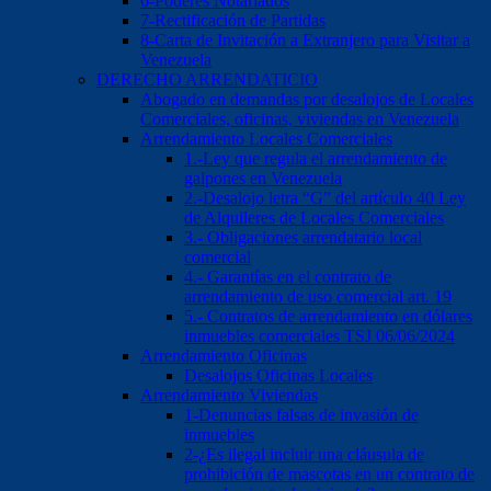
6-Poderes Notariados
7-Rectificación de Partidas
8-Carta de Invitación a Extranjero para Visitar a
Venezuela
DERECHO ARRENDATICIO
Abogado en demandas por desalojos de Locales
Comerciales, oficinas, viviendas en Venezuela
Arrendamiento Locales Comerciales
1.-Ley que regula el arrendamiento de
galpones en Venezuela
2.-Desalojo letra “G” del artículo 40 Ley
de Alquileres de Locales Comerciales
3.- Obligaciones arrendatario local
comercial
4.- Garantías en el contrato de
arrendamiento de uso comercial art. 19
5.- Contratos de arrendamiento en dólares
inmuebles comerciales TSJ 06/06/2024
Arrendamiento Oficinas
Desalojos Oficinas Locales
Arrendamiento Viviendas
1-Denuncias falsas de invasión de
inmuebles
2-¿Es ilegal incluir una cláusula de
prohibición de mascotas en un contrato de