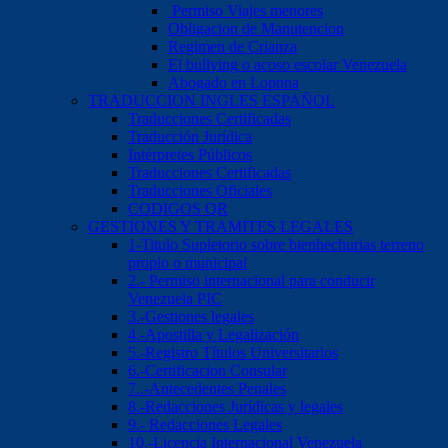
Permiso Viajes menores
Obligacion de Manutencion
Regimen de Crianza
El bullying o acoso escolar Venezuela
Abogado en Lopnna
TRADUCCION INGLES ESPAÑOL
Traducciones Certificadas
Traducción Jurídica
Intérpretes Públicos
Traducciones Certificadas
Traducciones Oficiales
CODIGOS QR
GESTIONES Y TRAMITES LEGALES
1-Titulo Supletorio sobre bienhechurias terreno
propio o municipal
2.- Permiso internacional para conducir
Venezuela PIC
3.-Gestiones legales
4.-Apostilla y Legalización
5.-Registro Títulos Universitarios
6.-Certificacion Consular
7..-Antecedentes Penales
8.-Redacciones Jurídicas y legales
9.- Redacciones Legales
10.-Licencia Internacional Venezuela