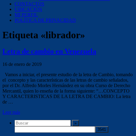
CONTACTOS
UBICACIÓN
MI PERFIL
POLÍTICA DE PRIVACIDAD
Etiqueta «librador»
Letra de cambio en Venezuela
16 de enero de 2019
Vamos a iniciar, el presente estudio de la letra de Cambio, tomando
el concepto y las características de las letras de cambio señalados,
por el Dr. Alfredo Morles Hernández en su obra Curso de Derecho
Mercantil, quien lo enseña de la forma siguiente: “…CONCEPTO
Y CARACTERISTICAS DE LA LETRA DE CAMBIO: La letra
de …
Leer más