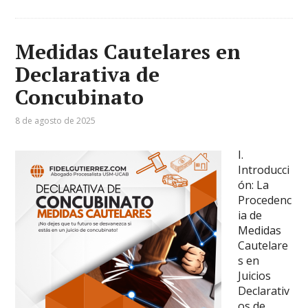
Medidas Cautelares en
Declarativa de
Concubinato
8 de agosto de 2025
I.
Introducci
ón: La
Procedenc
ia de
Medidas
Cautelare
s en
Juicios
Declarativ
os de