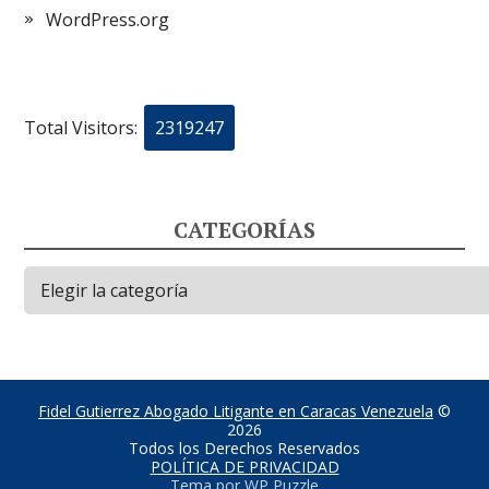
WordPress.org
Total Visitors:
2319247
CATEGORÍAS
Categorías
Fidel Gutierrez Abogado Litigante en Caracas Venezuela
©
2026
Todos los Derechos Reservados
POLÍTICA DE PRIVACIDAD
Tema por
WP Puzzle