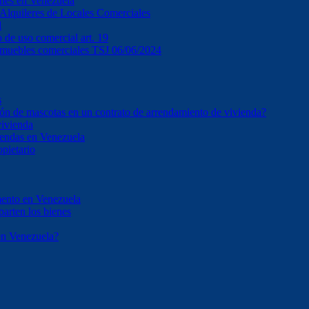
ones en Venezuela
e Alquileres de Locales Comerciales
l
o de uso comercial art. 19
inmuebles comerciales TSJ 06/06/2024
s
ción de mascotas en un contrato de arrendamiento de vivienda?
vivienda
iendas en Venezuela
opietario
mento en Venezuela
parten los bienes
en Venezuela?