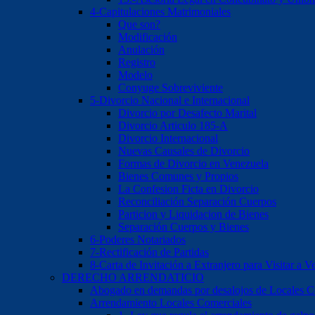
4-Capitulaciones Matrimoniales
Que son?
Modificación
Anulación
Registro
Modelo
Conyuge Sobreviviente
5-Divorcio Nacional e Internacional
Divorcio por Desafecto Marital
Divorcio Articulo 185-A
Divorcio Internacional
Nuevas Causales de Divorcio
Formas de Divorcio en Venezuela
Bienes Comunes y Propios
La Confesion Ficta en Divorcio
Reconciliación Separación Cuerpos
Particion y Liquidacion de Bienes
Separación Cuerpos y Bienes
6-Poderes Notariados
7-Rectificación de Partidas
8-Carta de Invitación a Extranjero para Visitar a V
DERECHO ARRENDATICIO
Abogado en demandas por desalojos de Locales Com
Arrendamiento Locales Comerciales