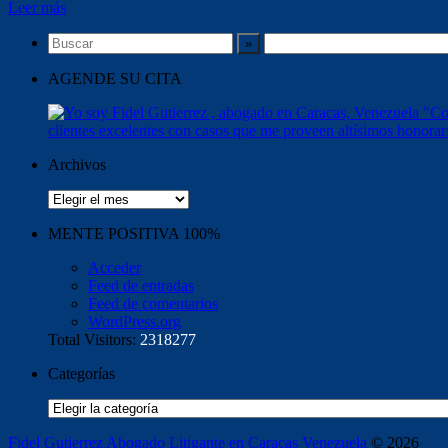
Leer más
AGENDE SU CITA
Archivos
Archivos
MENTE POSITIVA 100%
Acceder
Feed de entradas
Feed de comentarios
WordPress.org
Total Visitors:
2318277
Categorías
Categorías
Fidel Gutierrez Abogado Litigante en Caracas Venezuela
© 2026