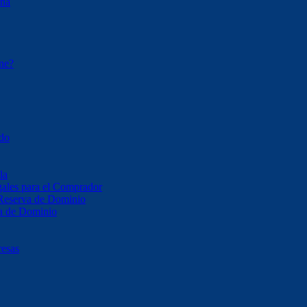
ona
ene?
ado
la
ales para el Comprador
 Reserva de Dominio
va de Dominio
resas