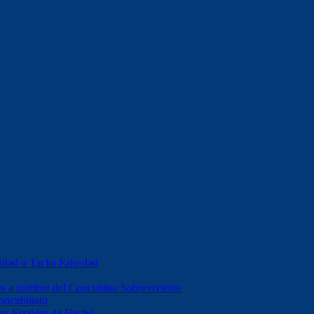
o
idad o Tacha Falsedad
es a nombre del Concubino Sobreviviente
Concubinato
es Estables de Hecho