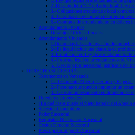
1.-Ley que regula el arrendamiento de galp
2.-Desalojo letra “G” del artículo 40 Ley d
3.- Obligaciones arrendatario local comercia
4.- Garantías en el contrato de arrendamient
5.- Contratos de arrendamiento en dólares 
Arrendamiento Oficinas
Desalojos Oficinas Locales
Arrendamiento Viviendas
1-Denuncias falsas de invasión de inmueble
2-¿Es ilegal incluir una cláusula de prohibi
3- Prohibicion en Ley de arrendamiento de 
4.- Prorroga legal en arrendamientos de Viv
5.- Desalojo por necesidad justificada del pr
DERECHO SUCESORAL
Testamentos en Venezuela
1.- Testamento Abierto, Cerrado y Especial
2.- Personas que pueden impugnar un testa
3.- Usos de un testamento en donde no se re
Herederos Universales
¿En qué casos puede el Nieto heredar del Abuelo 
Sucesión Concubinos
Poder Sucesoral
Requisitos Declaracion Sucesoral
Cesion Derecho Sucesoral
Prescripcion Impuesto Sucesoral