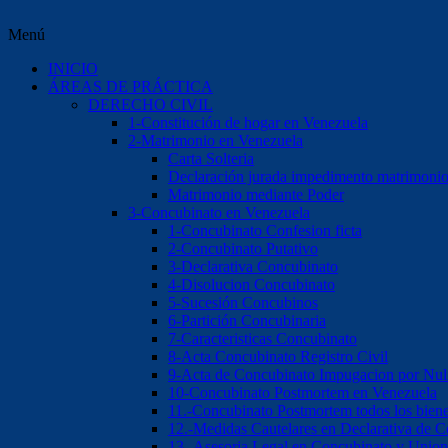
Menú
INICIO
ÁREAS DE PRÁCTICA
DERECHO CIVIL
1-Constitución de hogar en Venezuela
2-Matrimonio en Venezuela
Carta Solteria
Declaración jurada impedimento matrimoni
Matrimonio mediante Poder
3-Concubinato en Venezuela
1-Concubinato Confesion ficta
2-Concubinato Putativo
3-Declarativa Concubinato
4-Disolucion Concubinato
5-Sucesión Concubinos
6-Partición Concubinaria
7-Caracteristicas Concubinato
8-Acta Concubinato Registro Civil
9-Acta de Concubinato Impugacion por Nul
10-Concubinato Postmortem en Venezuela
11.-Concubinato Postmortem todos los bien
12.-Medidas Cautelares en Declarativa de 
13.-Asesoria Legal en Concubinato y Union