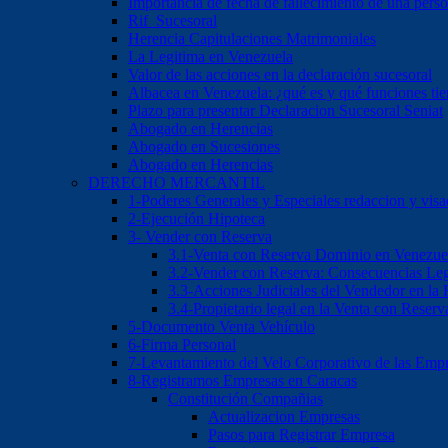
Importancia de fecha de fallecimiento de una pers
Rif Sucesoral
Herencia Capitulaciones Matrimoniales
La Legitima en Venezuela
Valor de las acciones en la declaración sucesoral
Albacea en Venezuela: ¿qué es y qué funciones ti
Plazo para presentar Declaracion Sucesoral Seniat
Abogado en Herencias
Abogado en Sucesiones
Abogado en Herencias
DERECHO MERCANTIL
1-Poderes Generales y Especiales redaccion y vis
2-Ejecución Hipoteca
3- Vender con Reserva
3.1-Venta con Reserva Dominio en Venezue
3.2-Vender con Reserva: Consecuencias Leg
3.3-Acciones Judiciales del Vendedor en la
3.4-Propietario legal en la Venta con Reser
5-Documento Venta Vehículo
6-Firma Personal
7-Levantamiento del Velo Corporativo de las Emp
8-Registramos Empresas en Caracas
Constitución Compañias
Actualizacion Empresas
Pasos para Registrar Empresa