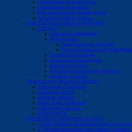
Características Contrato Seguro
Enfermedades Preexistentes
Prescripcion Accion Contrato Seguro
Asesorias Legales en Seguros
DERECHO DE FAMILIA Y MENORES
LOPNNA
Curatela para Matrimonio
Patria Potestad
Patria Potestad en Venezuela
Ejercicio Unilateral de la Patria Pote
Permiso Viajes menores
Obligacion de Manutencion
Regimen de Crianza
El bullying o acoso escolar Venezuela
Abogado en Lopnna
TRADUCCION INGLES ESPAÑOL
Traducciones Certificadas
Traducción Jurídica
Intérpretes Públicos
Traducciones Certificadas
Traducciones Oficiales
CODIGOS QR
GESTIONES Y TRAMITES LEGALES
1-Titulo Supletorio sobre bienhechurias terreno pr
2.- Permiso internacional para conducir Venezuela