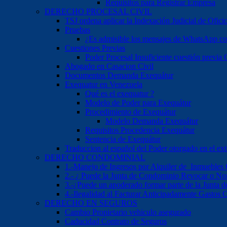
Requisitos para Registrar Empresa
DERECHO PROCESAL CIVIL
TSJ ordena aplicar la Indexación Judicial de Ofici
Pruebas
¿Es admisible los mensajes de WhatsApp c
Cuestiones Previas
Poder Procesal Insuficiente cuestión previa O
Abogado en Casacion Civil
Documentos Demanda Exequátur
Exequatur en Venezuela
Qué es el exequatur ?
Modelo de Poder para Exequátur
Procedimiento de Exequátur
Modelo Demanda Exequátur
Requisitos Procedencia Exequátur
Sentencia de Exequátur
Traduccion al español del Poder otorgado en el ext
DERECHO CONDOMINIAL
1.-Manejo de Ingresos por Alquiler de Inmuebles
2.- ¿ Puede la Junta de Condominio Revocar o No
3.-¿Puede un apoderado formar parte de la Junta
4.-Ilegalidad al Facturar Anticipadamente Gastos
DERECHO EN SEGUROS
Cambio Propietario vehiculo asegurado
Caducidad Contrato de Seguros