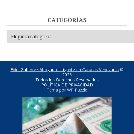
CATEGORÍAS
Categorías
Fidel Gutierrez Abogado Litigante en Caracas Venezuela
©
2026
Todos los Derechos Reservados
POLÍTICA DE PRIVACIDAD
Tema por
WP Puzzle