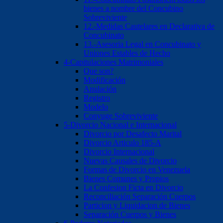
bienes a nombre del Concubino
Sobreviviente
12.-Medidas Cautelares en Declarativa de
Concubinato
13.-Asesoria Legal en Concubinato y
Uniones Estables de Hecho
4-Capitulaciones Matrimoniales
Que son?
Modificación
Anulación
Registro
Modelo
Conyuge Sobreviviente
5-Divorcio Nacional e Internacional
Divorcio por Desafecto Marital
Divorcio Articulo 185-A
Divorcio Internacional
Nuevas Causales de Divorcio
Formas de Divorcio en Venezuela
Bienes Comunes y Propios
La Confesion Ficta en Divorcio
Reconciliación Separación Cuerpos
Particion y Liquidacion de Bienes
Separación Cuerpos y Bienes