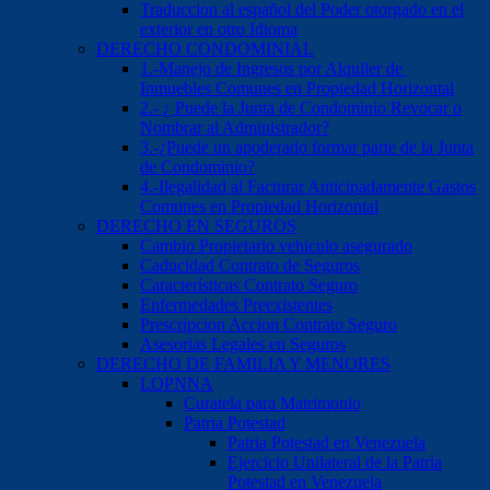
Traduccion al español del Poder otorgado en el
exterior en otro Idioma
DERECHO CONDOMINIAL
1.-Manejo de Ingresos por Alquiler de
Inmuebles Comunes en Propiedad Horizontal
2.- ¿ Puede la Junta de Condominio Revocar o
Nombrar al Administrador?
3.-¿Puede un apoderado formar parte de la Junta
de Condominio?
4.-Ilegalidad al Facturar Anticipadamente Gastos
Comunes en Propiedad Horizontal
DERECHO EN SEGUROS
Cambio Propietario vehiculo asegurado
Caducidad Contrato de Seguros
Características Contrato Seguro
Enfermedades Preexistentes
Prescripcion Accion Contrato Seguro
Asesorias Legales en Seguros
DERECHO DE FAMILIA Y MENORES
LOPNNA
Curatela para Matrimonio
Patria Potestad
Patria Potestad en Venezuela
Ejercicio Unilateral de la Patria
Potestad en Venezuela