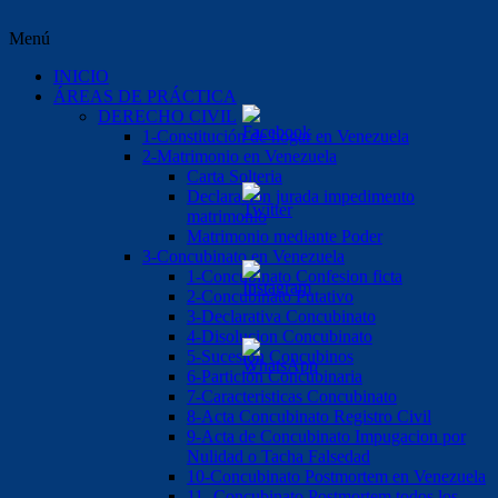
Menú
INICIO
ÁREAS DE PRÁCTICA
DERECHO CIVIL
1-Constitución de hogar en Venezuela
2-Matrimonio en Venezuela
Carta Solteria
Declaración jurada impedimento
matrimonio
Matrimonio mediante Poder
3-Concubinato en Venezuela
1-Concubinato Confesion ficta
2-Concubinato Putativo
3-Declarativa Concubinato
4-Disolucion Concubinato
5-Sucesión Concubinos
6-Partición Concubinaria
7-Caracteristicas Concubinato
8-Acta Concubinato Registro Civil
9-Acta de Concubinato Impugacion por
Nulidad o Tacha Falsedad
10-Concubinato Postmortem en Venezuela
11.-Concubinato Postmortem todos los