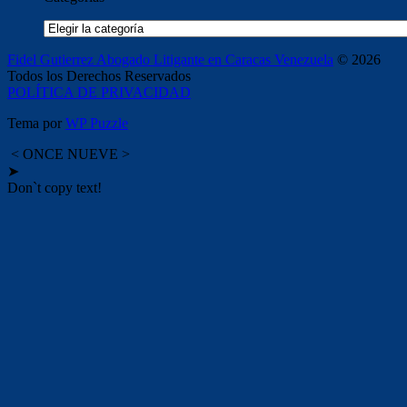
Categorías
Fidel Gutierrez Abogado Litigante en Caracas Venezuela
© 2026
Todos los Derechos Reservados
POLÍTICA DE PRIVACIDAD
Tema por
WP Puzzle
< ONCE NUEVE >
➤
Don`t copy text!