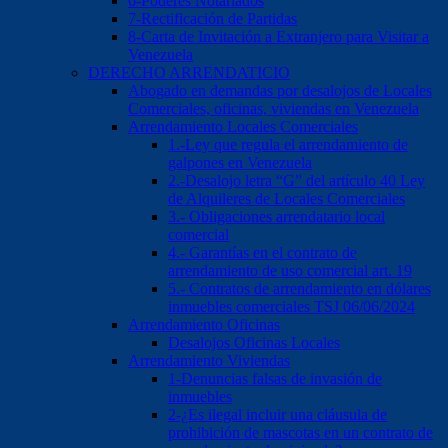
6-Poderes Notariados
7-Rectificación de Partidas
8-Carta de Invitación a Extranjero para Visitar a
Venezuela
DERECHO ARRENDATICIO
Abogado en demandas por desalojos de Locales
Comerciales, oficinas, viviendas en Venezuela
Arrendamiento Locales Comerciales
1.-Ley que regula el arrendamiento de
galpones en Venezuela
2.-Desalojo letra “G” del artículo 40 Ley
de Alquileres de Locales Comerciales
3.- Obligaciones arrendatario local
comercial
4.- Garantías en el contrato de
arrendamiento de uso comercial art. 19
5.- Contratos de arrendamiento en dólares
inmuebles comerciales TSJ 06/06/2024
Arrendamiento Oficinas
Desalojos Oficinas Locales
Arrendamiento Viviendas
1-Denuncias falsas de invasión de
inmuebles
2-¿Es ilegal incluir una cláusula de
prohibición de mascotas en un contrato de