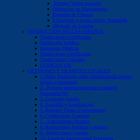
Permiso Viajes menores
Obligacion de Manutencion
Regimen de Crianza
El bullying o acoso escolar Venezuela
Abogado en Lopnna
TRADUCCION INGLES ESPAÑOL
Traducciones Certificadas
Traducción Jurídica
Intérpretes Públicos
Traducciones Certificadas
Traducciones Oficiales
CODIGOS QR
GESTIONES Y TRAMITES LEGALES
1-Titulo Supletorio sobre bienhechurias terreno
propio o municipal
2.- Permiso internacional para conducir
Venezuela PIC
3.-Gestiones legales
4.-Apostilla y Legalización
5.-Registro Títulos Universitarios
6.-Certificacion Consular
7..-Antecedentes Penales
8.-Redacciones Jurídicas y legales
9.- Redacciones Legales
10.-Licencia Internacional Venezuela