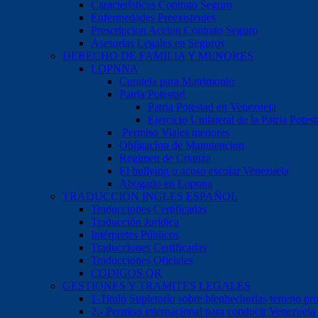
Características Contrato Seguro
Enfermedades Preexistentes
Prescripcion Accion Contrato Seguro
Asesorias Legales en Seguros
DERECHO DE FAMILIA Y MENORES
LOPNNA
Curatela para Matrimonio
Patria Potestad
Patria Potestad en Venezuela
Ejercicio Unilateral de la Patria Pote
Permiso Viajes menores
Obligacion de Manutencion
Regimen de Crianza
El bullying o acoso escolar Venezuela
Abogado en Lopnna
TRADUCCION INGLES ESPAÑOL
Traducciones Certificadas
Traducción Jurídica
Intérpretes Públicos
Traducciones Certificadas
Traducciones Oficiales
CODIGOS QR
GESTIONES Y TRAMITES LEGALES
1-Titulo Supletorio sobre bienhechurias terreno pr
2.- Permiso internacional para conducir Venezuela