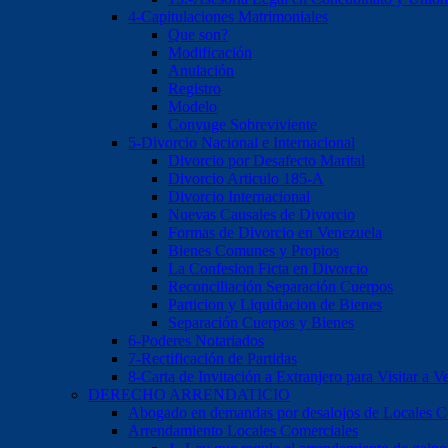
4-Capitulaciones Matrimoniales
Que son?
Modificación
Anulación
Registro
Modelo
Conyuge Sobreviviente
5-Divorcio Nacional e Internacional
Divorcio por Desafecto Marital
Divorcio Articulo 185-A
Divorcio Internacional
Nuevas Causales de Divorcio
Formas de Divorcio en Venezuela
Bienes Comunes y Propios
La Confesion Ficta en Divorcio
Reconciliación Separación Cuerpos
Particion y Liquidacion de Bienes
Separación Cuerpos y Bienes
6-Poderes Notariados
7-Rectificación de Partidas
8-Carta de Invitación a Extranjero para Visitar a V
DERECHO ARRENDATICIO
Abogado en demandas por desalojos de Locales Com
Arrendamiento Locales Comerciales