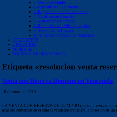
3.-Gestiones legales
4.-Apostilla y Legalización
5.-Registro Títulos Universitarios
6.-Certificacion Consular
7..-Antecedentes Penales
8.-Redacciones Jurídicas y legales
9.- Redacciones Legales
10.-Licencia Internacional Venezuela
CONTACTOS
UBICACIÓN
MI PERFIL
POLÍTICA DE PRIVACIDAD
Etiqueta «resolucion venta rese
Venta con Reserva Dominio en Venezuela
16 de enero de 2019
LA VENTA CON RESERVA DE DOMINIO (pactum reservati domini)
acuerdo comercial en el cual el vendedor transfiere la posesión de un