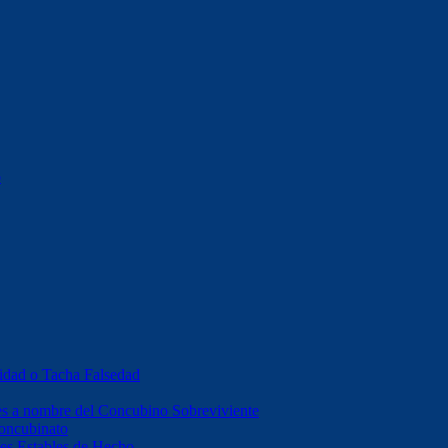
o
idad o Tacha Falsedad
es a nombre del Concubino Sobreviviente
Concubinato
es Estables de Hecho