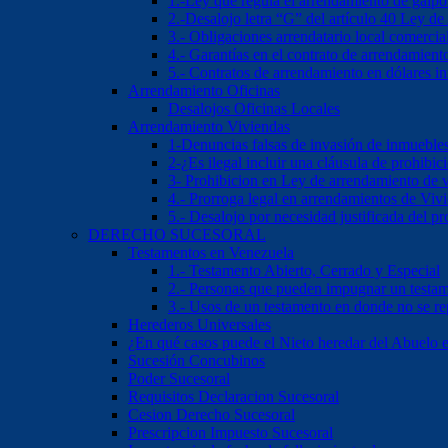
1.-Ley que regula el arrendamiento de galp
2.-Desalojo letra “G” del artículo 40 Ley d
3.- Obligaciones arrendatario local comercia
4.- Garantías en el contrato de arrendamient
5.- Contratos de arrendamiento en dólares 
Arrendamiento Oficinas
Desalojos Oficinas Locales
Arrendamiento Viviendas
1-Denuncias falsas de invasión de inmueble
2-¿Es ilegal incluir una cláusula de prohibi
3- Prohibicion en Ley de arrendamiento de 
4.- Prorroga legal en arrendamientos de Viv
5.- Desalojo por necesidad justificada del pr
DERECHO SUCESORAL
Testamentos en Venezuela
1.- Testamento Abierto, Cerrado y Especial
2.- Personas que pueden impugnar un testa
3.- Usos de un testamento en donde no se re
Herederos Universales
¿En qué casos puede el Nieto heredar del Abuelo 
Sucesión Concubinos
Poder Sucesoral
Requisitos Declaracion Sucesoral
Cesion Derecho Sucesoral
Prescripcion Impuesto Sucesoral