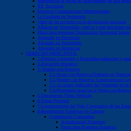
Importancia de fecha de fallecimiento de una pers
Rif Sucesoral
Herencia Capitulaciones Matrimoniales
La Legitima en Venezuela
Valor de las acciones en la declaración sucesoral
Albacea en Venezuela: ¿qué es y qué funciones ti
Plazo para presentar Declaracion Sucesoral Seniat
Abogado en Herencias
Abogado en Sucesiones
Abogado en Herencias
DERECHO MERCANTIL
1-Poderes Generales y Especiales redaccion y vis
2-Ejecución Hipoteca
3- Vender con Reserva
3.1-Venta con Reserva Dominio en Venezue
3.2-Vender con Reserva: Consecuencias Leg
3.3-Acciones Judiciales del Vendedor en la
3.4-Propietario legal en la Venta con Reser
5-Documento Venta Vehículo
6-Firma Personal
7-Levantamiento del Velo Corporativo de las Emp
8-Registramos Empresas en Caracas
Constitución Compañias
Actualizacion Empresas
Pasos para Registrar Empresa