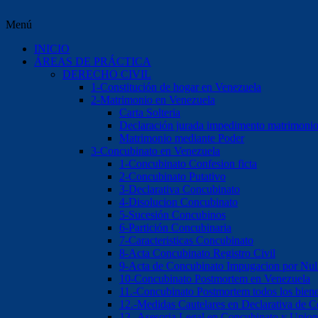
Menú
INICIO
ÁREAS DE PRÁCTICA
DERECHO CIVIL
1-Constitución de hogar en Venezuela
2-Matrimonio en Venezuela
Carta Solteria
Declaración jurada impedimento matrimoni
Matrimonio mediante Poder
3-Concubinato en Venezuela
1-Concubinato Confesion ficta
2-Concubinato Putativo
3-Declarativa Concubinato
4-Disolucion Concubinato
5-Sucesión Concubinos
6-Partición Concubinaria
7-Caracteristicas Concubinato
8-Acta Concubinato Registro Civil
9-Acta de Concubinato Impugacion por Nul
10-Concubinato Postmortem en Venezuela
11.-Concubinato Postmortem todos los bien
12.-Medidas Cautelares en Declarativa de 
13.-Asesoria Legal en Concubinato y Union