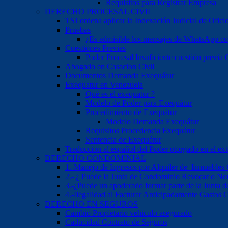
Requisitos para Registrar Empresa
DERECHO PROCESAL CIVIL
TSJ ordena aplicar la Indexación Judicial de Ofici
Pruebas
¿Es admisible los mensajes de WhatsApp c
Cuestiones Previas
Poder Procesal Insuficiente cuestión previa O
Abogado en Casacion Civil
Documentos Demanda Exequátur
Exequatur en Venezuela
Qué es el exequatur ?
Modelo de Poder para Exequátur
Procedimiento de Exequátur
Modelo Demanda Exequátur
Requisitos Procedencia Exequátur
Sentencia de Exequátur
Traduccion al español del Poder otorgado en el ext
DERECHO CONDOMINIAL
1.-Manejo de Ingresos por Alquiler de Inmuebles
2.- ¿ Puede la Junta de Condominio Revocar o No
3.-¿Puede un apoderado formar parte de la Junta
4.-Ilegalidad al Facturar Anticipadamente Gastos
DERECHO EN SEGUROS
Cambio Propietario vehiculo asegurado
Caducidad Contrato de Seguros