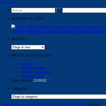
Leer más
AGENDE SU CITA
Archivos
Archivos
MENTE POSITIVA 100%
Acceder
Feed de entradas
Feed de comentarios
WordPress.org
Total Visitors:
2319102
Categorías
Categorías
Fidel Gutierrez Abogado Litigante en Caracas Venezuela
© 2026