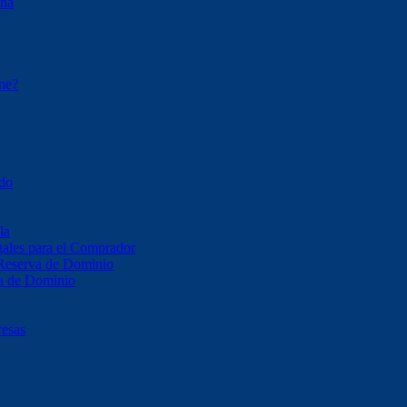
ona
ene?
ado
la
ales para el Comprador
 Reserva de Dominio
va de Dominio
resas