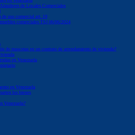
ones en Venezuela
e Alquileres de Locales Comerciales
l
o de uso comercial art. 19
inmuebles comerciales TSJ 06/06/2024
s
ción de mascotas en un contrato de arrendamiento de vivienda?
vivienda
iendas en Venezuela
opietario
mento en Venezuela
parten los bienes
en Venezuela?