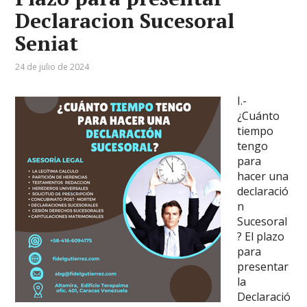
Declaracion Sucesoral
Seniat
24 de julio de 2024
I.-
¿Cuánto
tiempo
tengo
para
hacer una
declaració
n
Sucesoral
? El plazo
para
presentar
la
Declaració