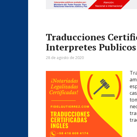
Traducciones Certifi
Interpretes Publicos
28 de agosto de 2020
Tra
amp
esp
ca
to
nec
tra
tra