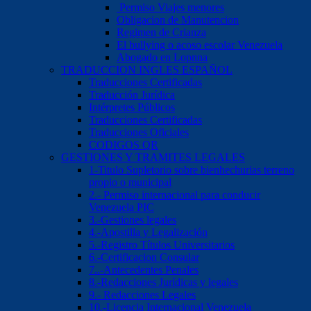
Permiso Viajes menores
Obligacion de Manutencion
Regimen de Crianza
El bullying o acoso escolar Venezuela
Abogado en Lopnna
TRADUCCION INGLES ESPAÑOL
Traducciones Certificadas
Traducción Jurídica
Intérpretes Públicos
Traducciones Certificadas
Traducciones Oficiales
CODIGOS QR
GESTIONES Y TRAMITES LEGALES
1-Titulo Supletorio sobre bienhechurias terreno
propio o municipal
2.- Permiso internacional para conducir
Venezuela PIC
3.-Gestiones legales
4.-Apostilla y Legalización
5.-Registro Títulos Universitarios
6.-Certificacion Consular
7..-Antecedentes Penales
8.-Redacciones Jurídicas y legales
9.- Redacciones Legales
10.-Licencia Internacional Venezuela