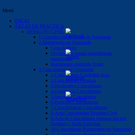
Menú
INICIO
ÁREAS DE PRÁCTICA
DERECHO CIVIL
1-Constitución de hogar en Venezuela
2-Matrimonio en Venezuela
Carta Solteria
Declaración jurada impedimento
matrimonio
Matrimonio mediante Poder
3-Concubinato en Venezuela
1-Concubinato Confesion ficta
2-Concubinato Putativo
3-Declarativa Concubinato
4-Disolucion Concubinato
5-Sucesión Concubinos
6-Partición Concubinaria
7-Caracteristicas Concubinato
8-Acta Concubinato Registro Civil
9-Acta de Concubinato Impugacion por
Nulidad o Tacha Falsedad
10-Concubinato Postmortem en Venezuela
11.-Concubinato Postmortem todos los