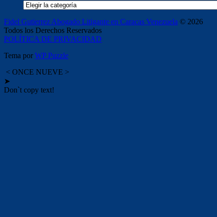
Categorías
Fidel Gutierrez Abogado Litigante en Caracas Venezuela
© 2026
Todos los Derechos Reservados
POLÍTICA DE PRIVACIDAD
Tema por
WP Puzzle
< ONCE NUEVE >
➤
Don`t copy text!