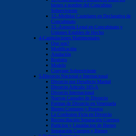
bienes a nombre del Concubino
Sobreviviente
12.-Medidas Cautelares en Declarativa de
Concubinato
13.-Asesoria Legal en Concubinato y
Uniones Estables de Hecho
4-Capitulaciones Matrimoniales
Que son?
Modificación
Anulación
Registro
Modelo
Conyuge Sobreviviente
5-Divorcio Nacional e Internacional
Divorcio por Desafecto Marital
Divorcio Articulo 185-A
Divorcio Internacional
Nuevas Causales de Divorcio
Formas de Divorcio en Venezuela
Bienes Comunes y Propios
La Confesion Ficta en Divorcio
Reconciliación Separación Cuerpos
Particion y Liquidacion de Bienes
Separación Cuerpos y Bienes