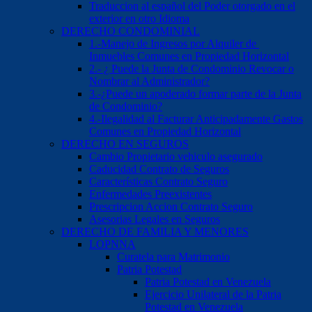
Traduccion al español del Poder otorgado en el
exterior en otro Idioma
DERECHO CONDOMINIAL
1.-Manejo de Ingresos por Alquiler de
Inmuebles Comunes en Propiedad Horizontal
2.- ¿ Puede la Junta de Condominio Revocar o
Nombrar al Administrador?
3.-¿Puede un apoderado formar parte de la Junta
de Condominio?
4.-Ilegalidad al Facturar Anticipadamente Gastos
Comunes en Propiedad Horizontal
DERECHO EN SEGUROS
Cambio Propietario vehiculo asegurado
Caducidad Contrato de Seguros
Características Contrato Seguro
Enfermedades Preexistentes
Prescripcion Accion Contrato Seguro
Asesorias Legales en Seguros
DERECHO DE FAMILIA Y MENORES
LOPNNA
Curatela para Matrimonio
Patria Potestad
Patria Potestad en Venezuela
Ejercicio Unilateral de la Patria
Potestad en Venezuela