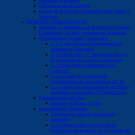
6-Poderes Notariados
7-Rectificación de Partidas
8-Carta de Invitación a Extranjero para Visitar a
Venezuela
DERECHO ARRENDATICIO
Abogado en demandas por desalojos de Locales
Comerciales, oficinas, viviendas en Venezuela
Arrendamiento Locales Comerciales
1.-Ley que regula el arrendamiento de
galpones en Venezuela
2.-Desalojo letra “G” del artículo 40 Ley
de Alquileres de Locales Comerciales
3.- Obligaciones arrendatario local
comercial
4.- Garantías en el contrato de
arrendamiento de uso comercial art. 19
5.- Contratos de arrendamiento en dólares
inmuebles comerciales TSJ 06/06/2024
Arrendamiento Oficinas
Desalojos Oficinas Locales
Arrendamiento Viviendas
1-Denuncias falsas de invasión de
inmuebles
2-¿Es ilegal incluir una cláusula de
prohibición de mascotas en un contrato de