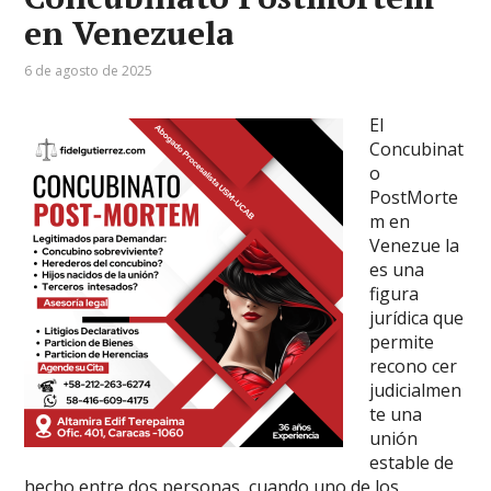
en Venezuela
6 de agosto de 2025
El
Concubinat
o
PostMorte
m en
Venezue la
es una
figura
jurídica que
permite
recono cer
judicialmen
te una
unión
estable de
hecho entre dos personas, cuando uno de los