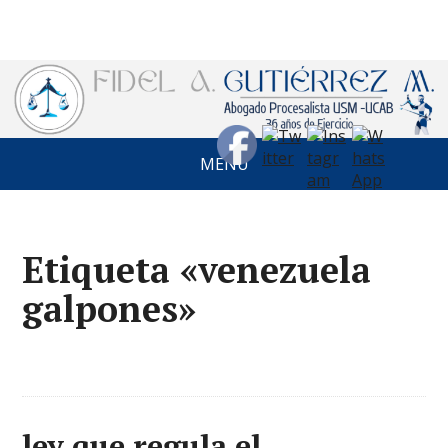
MENÚ
Etiqueta «venezuela
galpones»
ley que regula el