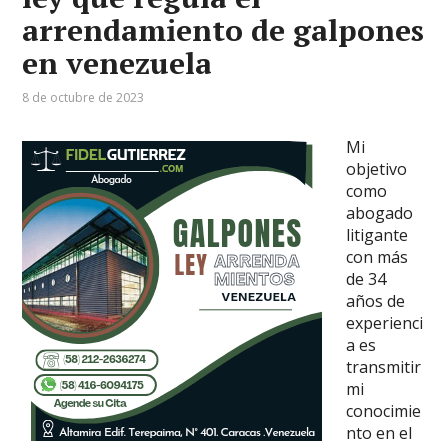
arrendamiento de galpones
en venezuela
8 de octubre de 2023
Mi
objetivo
como
abogado
litigante
con más
de 34
años de
experienci
a es
transmitir
mi
conocimie
nto en el