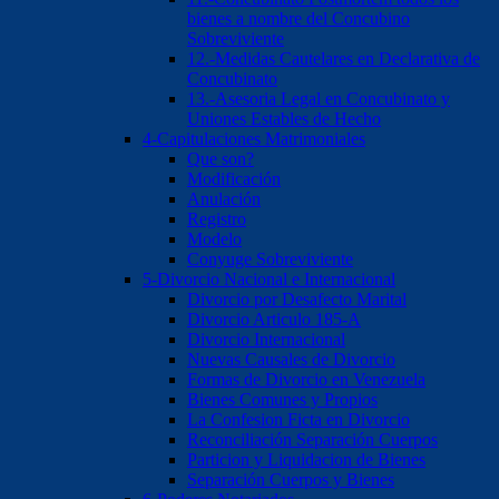
bienes a nombre del Concubino
Sobreviviente
12.-Medidas Cautelares en Declarativa de
Concubinato
13.-Asesoria Legal en Concubinato y
Uniones Estables de Hecho
4-Capitulaciones Matrimoniales
Que son?
Modificación
Anulación
Registro
Modelo
Conyuge Sobreviviente
5-Divorcio Nacional e Internacional
Divorcio por Desafecto Marital
Divorcio Articulo 185-A
Divorcio Internacional
Nuevas Causales de Divorcio
Formas de Divorcio en Venezuela
Bienes Comunes y Propios
La Confesion Ficta en Divorcio
Reconciliación Separación Cuerpos
Particion y Liquidacion de Bienes
Separación Cuerpos y Bienes