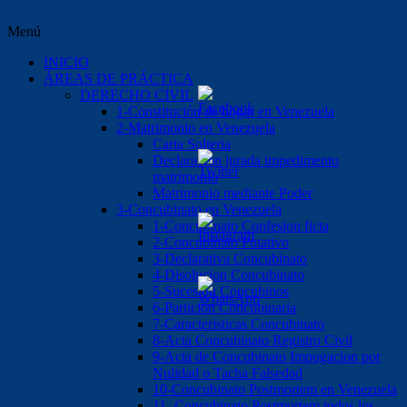
Menú
INICIO
ÁREAS DE PRÁCTICA
DERECHO CIVIL
1-Constitución de hogar en Venezuela
2-Matrimonio en Venezuela
Carta Solteria
Declaración jurada impedimento
matrimonio
Matrimonio mediante Poder
3-Concubinato en Venezuela
1-Concubinato Confesion ficta
2-Concubinato Putativo
3-Declarativa Concubinato
4-Disolucion Concubinato
5-Sucesión Concubinos
6-Partición Concubinaria
7-Caracteristicas Concubinato
8-Acta Concubinato Registro Civil
9-Acta de Concubinato Impugacion por
Nulidad o Tacha Falsedad
10-Concubinato Postmortem en Venezuela
11.-Concubinato Postmortem todos los