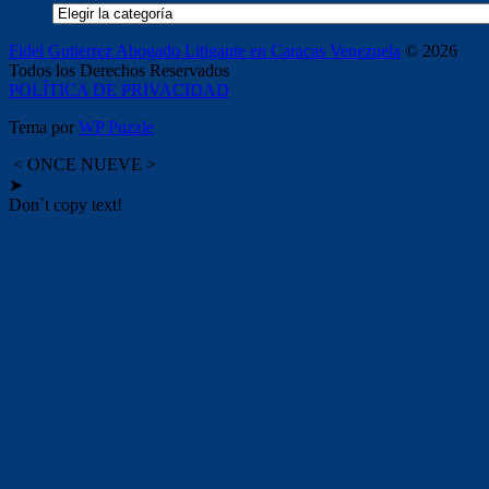
Categorías
Fidel Gutierrez Abogado Litigante en Caracas Venezuela
© 2026
Todos los Derechos Reservados
POLÍTICA DE PRIVACIDAD
Tema por
WP Puzzle
< ONCE NUEVE >
➤
Don`t copy text!