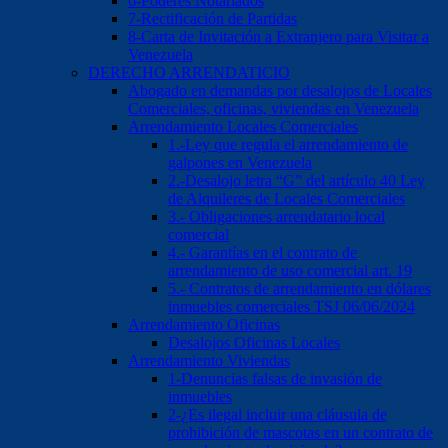
6-Poderes Notariados
7-Rectificación de Partidas
8-Carta de Invitación a Extranjero para Visitar a
Venezuela
DERECHO ARRENDATICIO
Abogado en demandas por desalojos de Locales
Comerciales, oficinas, viviendas en Venezuela
Arrendamiento Locales Comerciales
1.-Ley que regula el arrendamiento de
galpones en Venezuela
2.-Desalojo letra “G” del artículo 40 Ley
de Alquileres de Locales Comerciales
3.- Obligaciones arrendatario local
comercial
4.- Garantías en el contrato de
arrendamiento de uso comercial art. 19
5.- Contratos de arrendamiento en dólares
inmuebles comerciales TSJ 06/06/2024
Arrendamiento Oficinas
Desalojos Oficinas Locales
Arrendamiento Viviendas
1-Denuncias falsas de invasión de
inmuebles
2-¿Es ilegal incluir una cláusula de
prohibición de mascotas en un contrato de