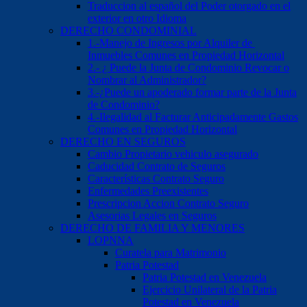
Traduccion al español del Poder otorgado en el
exterior en otro Idioma
DERECHO CONDOMINIAL
1.-Manejo de Ingresos por Alquiler de
Inmuebles Comunes en Propiedad Horizontal
2.- ¿ Puede la Junta de Condominio Revocar o
Nombrar al Administrador?
3.-¿Puede un apoderado formar parte de la Junta
de Condominio?
4.-Ilegalidad al Facturar Anticipadamente Gastos
Comunes en Propiedad Horizontal
DERECHO EN SEGUROS
Cambio Propietario vehiculo asegurado
Caducidad Contrato de Seguros
Características Contrato Seguro
Enfermedades Preexistentes
Prescripcion Accion Contrato Seguro
Asesorias Legales en Seguros
DERECHO DE FAMILIA Y MENORES
LOPNNA
Curatela para Matrimonio
Patria Potestad
Patria Potestad en Venezuela
Ejercicio Unilateral de la Patria
Potestad en Venezuela