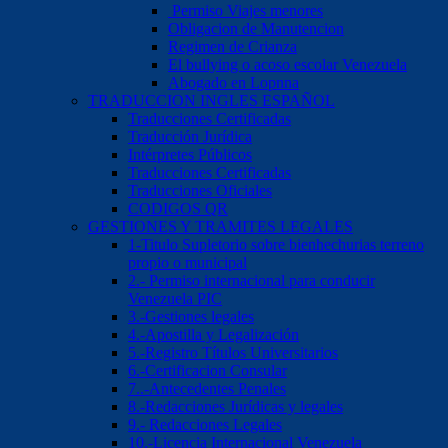
Permiso Viajes menores
Obligacion de Manutencion
Regimen de Crianza
El bullying o acoso escolar Venezuela
Abogado en Lopnna
TRADUCCION INGLES ESPAÑOL
Traducciones Certificadas
Traducción Jurídica
Intérpretes Públicos
Traducciones Certificadas
Traducciones Oficiales
CODIGOS QR
GESTIONES Y TRAMITES LEGALES
1-Titulo Supletorio sobre bienhechurias terreno
propio o municipal
2.- Permiso internacional para conducir
Venezuela PIC
3.-Gestiones legales
4.-Apostilla y Legalización
5.-Registro Títulos Universitarios
6.-Certificacion Consular
7..-Antecedentes Penales
8.-Redacciones Jurídicas y legales
9.- Redacciones Legales
10.-Licencia Internacional Venezuela