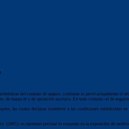
a
cterísticas del contrato de seguro, conforme lo prevé actualmente el ar
torio, de buena fe y de ejecución sucesiva. En todo contrato -el de segu
partes, las cuales declaran someterse a las condiciones establecidas e
o Ley (2001), es oportuno precisar lo expuesto en la exposición de motiv