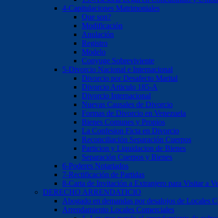
4-Capitulaciones Matrimoniales
Que son?
Modificación
Anulación
Registro
Modelo
Conyuge Sobreviviente
5-Divorcio Nacional e Internacional
Divorcio por Desafecto Marital
Divorcio Articulo 185-A
Divorcio Internacional
Nuevas Causales de Divorcio
Formas de Divorcio en Venezuela
Bienes Comunes y Propios
La Confesion Ficta en Divorcio
Reconciliación Separación Cuerpos
Particion y Liquidacion de Bienes
Separación Cuerpos y Bienes
6-Poderes Notariados
7-Rectificación de Partidas
8-Carta de Invitación a Extranjero para Visitar a V
DERECHO ARRENDATICIO
Abogado en demandas por desalojos de Locales Com
Arrendamiento Locales Comerciales