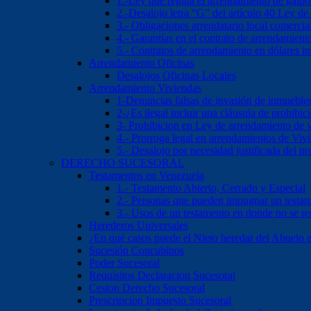
1.-Ley que regula el arrendamiento de galp
2.-Desalojo letra “G” del artículo 40 Ley d
3.- Obligaciones arrendatario local comercia
4.- Garantías en el contrato de arrendamient
5.- Contratos de arrendamiento en dólares 
Arrendamiento Oficinas
Desalojos Oficinas Locales
Arrendamiento Viviendas
1-Denuncias falsas de invasión de inmueble
2-¿Es ilegal incluir una cláusula de prohibi
3- Prohibicion en Ley de arrendamiento de 
4.- Prorroga legal en arrendamientos de Viv
5.- Desalojo por necesidad justificada del pr
DERECHO SUCESORAL
Testamentos en Venezuela
1.- Testamento Abierto, Cerrado y Especial
2.- Personas que pueden impugnar un testa
3.- Usos de un testamento en donde no se re
Herederos Universales
¿En qué casos puede el Nieto heredar del Abuelo 
Sucesión Concubinos
Poder Sucesoral
Requisitos Declaracion Sucesoral
Cesion Derecho Sucesoral
Prescripcion Impuesto Sucesoral