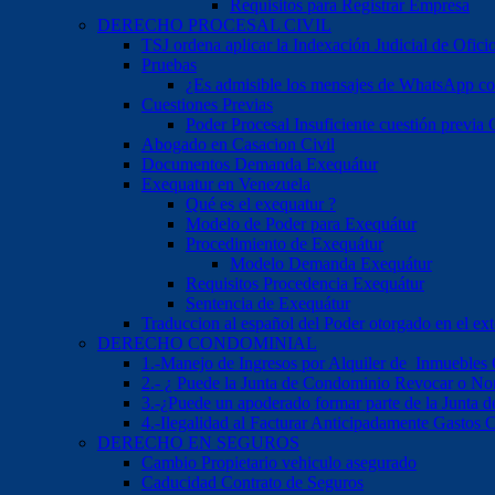
Requisitos para Registrar Empresa
DERECHO PROCESAL CIVIL
TSJ ordena aplicar la Indexación Judicial de Ofici
Pruebas
¿Es admisible los mensajes de WhatsApp c
Cuestiones Previas
Poder Procesal Insuficiente cuestión previa O
Abogado en Casacion Civil
Documentos Demanda Exequátur
Exequatur en Venezuela
Qué es el exequatur ?
Modelo de Poder para Exequátur
Procedimiento de Exequátur
Modelo Demanda Exequátur
Requisitos Procedencia Exequátur
Sentencia de Exequátur
Traduccion al español del Poder otorgado en el ext
DERECHO CONDOMINIAL
1.-Manejo de Ingresos por Alquiler de Inmuebles
2.- ¿ Puede la Junta de Condominio Revocar o No
3.-¿Puede un apoderado formar parte de la Junta
4.-Ilegalidad al Facturar Anticipadamente Gastos
DERECHO EN SEGUROS
Cambio Propietario vehiculo asegurado
Caducidad Contrato de Seguros