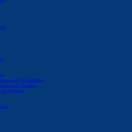
ona
ene?
ado
la
ales para el Comprador
 Reserva de Dominio
va de Dominio
resas