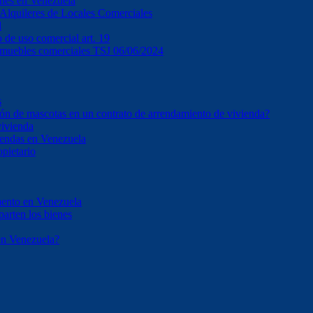
ones en Venezuela
e Alquileres de Locales Comerciales
l
o de uso comercial art. 19
inmuebles comerciales TSJ 06/06/2024
s
ción de mascotas en un contrato de arrendamiento de vivienda?
vivienda
iendas en Venezuela
opietario
mento en Venezuela
parten los bienes
en Venezuela?