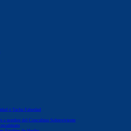
o
idad o Tacha Falsedad
es a nombre del Concubino Sobreviviente
Concubinato
es Estables de Hecho