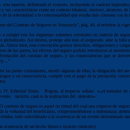
sta materia, definiendo el contrato, incluyendo el carácter imperativo
uro y sus características como un contrato bilateral, oneroso, aleatorio
o de la solemnidad a la consensualidad que resulta más cónsona con la 
to del Contrato de Seguros en Venezuela”, pág. 40, al referirse la vige
 y a romper con los esquemas solemnes existentes en materia de seguro
o globalizado. Así mismo, protege aún más al asegurado, ante la falta o
ás. Ahora bien, esta convención genera derechos, obligaciones y cargas 
reso de las partes, los efectos del seguro podrán retrotraerse al moment
a formación del contrato de seguro, y las consecuencias que se derive
 Ley…”
 las partes contratantes, siendo algunas de ellas, la obligación del aseg
 riesgos y en consecuencia, cumplir con el pago de la prestación conve
em).
IV. Editorial Temis. Bogota, al respecto señala:
«..
el tomador de 
vento incierto, cual es la realización del siniestro
«.
“El contrato de seguro es aquel en virtud del cual una empresa de segu
 la voluntad del beneficiario, comprometiéndose a indemnizar, dentro d
onvenidas, todo subordinado a la ocurrencia de un evento denominado sin
 ocurrencia de un hecho futuro e incierto (siniestro).