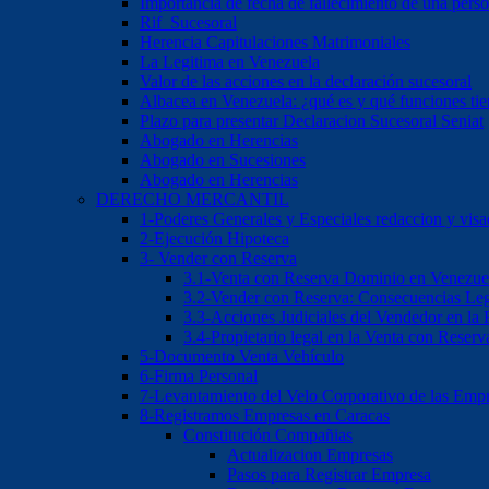
Importancia de fecha de fallecimiento de una pers
Rif Sucesoral
Herencia Capitulaciones Matrimoniales
La Legitima en Venezuela
Valor de las acciones en la declaración sucesoral
Albacea en Venezuela: ¿qué es y qué funciones ti
Plazo para presentar Declaracion Sucesoral Seniat
Abogado en Herencias
Abogado en Sucesiones
Abogado en Herencias
DERECHO MERCANTIL
1-Poderes Generales y Especiales redaccion y vis
2-Ejecución Hipoteca
3- Vender con Reserva
3.1-Venta con Reserva Dominio en Venezue
3.2-Vender con Reserva: Consecuencias Leg
3.3-Acciones Judiciales del Vendedor en la
3.4-Propietario legal en la Venta con Reser
5-Documento Venta Vehículo
6-Firma Personal
7-Levantamiento del Velo Corporativo de las Emp
8-Registramos Empresas en Caracas
Constitución Compañias
Actualizacion Empresas
Pasos para Registrar Empresa