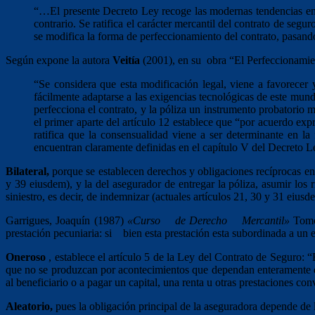
“…El presente Decreto Ley recoge las modernas tendencias en e
contrario. Se ratifica el carácter mercantil del contrato de seg
se modifica la forma de perfeccionamiento del contrato, pasand
Según expone la autora
Veitía
(2001), en su obra “El Perfeccionamien
“Se considera que esta modificación legal, viene a favorecer
fácilmente adaptarse a las exigencias tecnológicas de este mund
perfecciona el contrato, y la póliza un instrumento probatorio m
el primer aparte del artículo 12 establece que “por acuerdo exp
ratifica que la consensualidad viene a ser determinante en l
encuentran claramente definidas en el capítulo V del Decreto
Bilateral,
porque se establecen derechos y obligaciones recíprocas entre
y 39 eiusdem), y la del asegurador de entregar la póliza, asumir los
siniestro, es decir, de indemnizar (actuales artículos 21, 30 y 31 eiusd
Garrigues, Joaquín (1987)
«Curso de Derecho Mercantil»
Tomo 
prestación pecuniaria: si bien esta prestación esta subordinada a un e
Oneroso
, establece el artículo 5 de la Ley del Contrato de Seguro: 
que no se produzcan por acontecimientos que dependan enteramente de
al beneficiario o a pagar un capital, una renta u otras prestaciones c
Aleatorio,
pues la obligación principal de la aseguradora depende de la