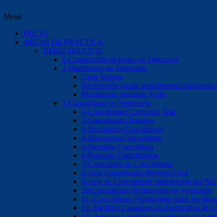
Menú
INICIO
ÁREAS DE PRÁCTICA
DERECHO CIVIL
1-Constitución de hogar en Venezuela
2-Matrimonio en Venezuela
Carta Solteria
Declaración jurada impedimento matrimoni
Matrimonio mediante Poder
3-Concubinato en Venezuela
1-Concubinato Confesion ficta
2-Concubinato Putativo
3-Declarativa Concubinato
4-Disolucion Concubinato
5-Sucesión Concubinos
6-Partición Concubinaria
7-Caracteristicas Concubinato
8-Acta Concubinato Registro Civil
9-Acta de Concubinato Impugacion por Nul
10-Concubinato Postmortem en Venezuela
11.-Concubinato Postmortem todos los bien
12.-Medidas Cautelares en Declarativa de 
13.-Asesoria Legal en Concubinato y Union