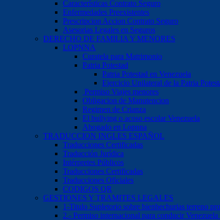
Características Contrato Seguro
Enfermedades Preexistentes
Prescripcion Accion Contrato Seguro
Asesorias Legales en Seguros
DERECHO DE FAMILIA Y MENORES
LOPNNA
Curatela para Matrimonio
Patria Potestad
Patria Potestad en Venezuela
Ejercicio Unilateral de la Patria Pote
Permiso Viajes menores
Obligacion de Manutencion
Regimen de Crianza
El bullying o acoso escolar Venezuela
Abogado en Lopnna
TRADUCCION INGLES ESPAÑOL
Traducciones Certificadas
Traducción Jurídica
Intérpretes Públicos
Traducciones Certificadas
Traducciones Oficiales
CODIGOS QR
GESTIONES Y TRAMITES LEGALES
1-Titulo Supletorio sobre bienhechurias terreno pr
2.- Permiso internacional para conducir Venezuela