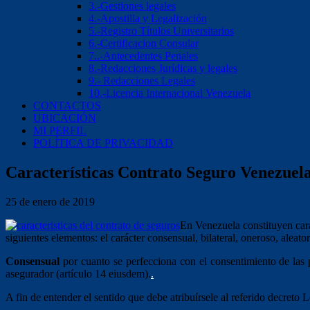
3.-Gestiones legales
4.-Apostilla y Legalización
5.-Registro Títulos Universitarios
6.-Certificacion Consular
7..-Antecedentes Penales
8.-Redacciones Jurídicas y legales
9.- Redacciones Legales
10.-Licencia Internacional Venezuela
CONTACTOS
UBICACIÓN
MI PERFIL
POLÍTICA DE PRIVACIDAD
Características Contrato Seguro Venezuel
25 de enero de 2019
En Venezuela constituyen cara
siguientes elementos: el carácter consensual, bilateral, oneroso, alea
Consensual
por cuanto se perfecciona con el consentimiento de las 
asegurador (artículo 14 eiusdem).
.
A fin de entender el sentido que debe atribuírsele al referido decret