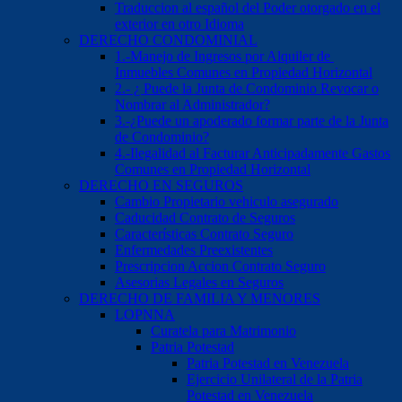
Traduccion al español del Poder otorgado en el
exterior en otro Idioma
DERECHO CONDOMINIAL
1.-Manejo de Ingresos por Alquiler de
Inmuebles Comunes en Propiedad Horizontal
2.- ¿ Puede la Junta de Condominio Revocar o
Nombrar al Administrador?
3.-¿Puede un apoderado formar parte de la Junta
de Condominio?
4.-Ilegalidad al Facturar Anticipadamente Gastos
Comunes en Propiedad Horizontal
DERECHO EN SEGUROS
Cambio Propietario vehiculo asegurado
Caducidad Contrato de Seguros
Características Contrato Seguro
Enfermedades Preexistentes
Prescripcion Accion Contrato Seguro
Asesorias Legales en Seguros
DERECHO DE FAMILIA Y MENORES
LOPNNA
Curatela para Matrimonio
Patria Potestad
Patria Potestad en Venezuela
Ejercicio Unilateral de la Patria
Potestad en Venezuela