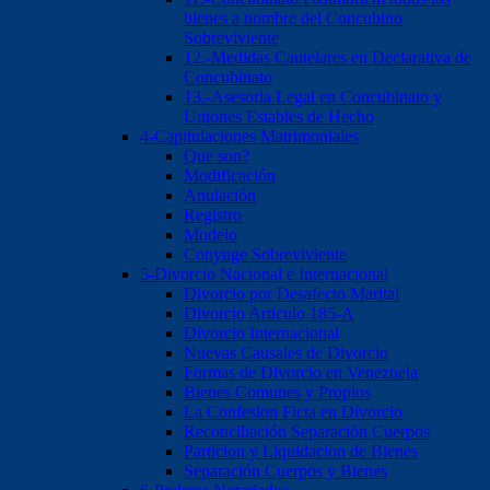
bienes a nombre del Concubino
Sobreviviente
12.-Medidas Cautelares en Declarativa de
Concubinato
13.-Asesoria Legal en Concubinato y
Uniones Estables de Hecho
4-Capitulaciones Matrimoniales
Que son?
Modificación
Anulación
Registro
Modelo
Conyuge Sobreviviente
5-Divorcio Nacional e Internacional
Divorcio por Desafecto Marital
Divorcio Articulo 185-A
Divorcio Internacional
Nuevas Causales de Divorcio
Formas de Divorcio en Venezuela
Bienes Comunes y Propios
La Confesion Ficta en Divorcio
Reconciliación Separación Cuerpos
Particion y Liquidacion de Bienes
Separación Cuerpos y Bienes