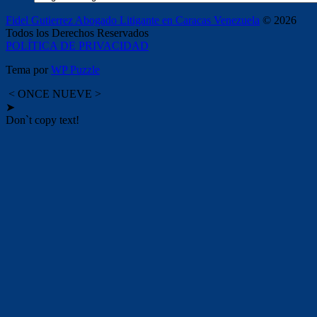
Fidel Gutierrez Abogado Litigante en Caracas Venezuela
© 2026
Todos los Derechos Reservados
POLÍTICA DE PRIVACIDAD
Tema por
WP Puzzle
< ONCE NUEVE >
➤
Don`t copy text!