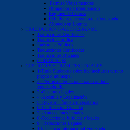
Permiso Viajes menores
Obligacion de Manutencion
Regimen de Crianza
El bullying o acoso escolar Venezuela
Abogado en Lopnna
TRADUCCION INGLES ESPAÑOL
Traducciones Certificadas
Traducción Jurídica
Intérpretes Públicos
Traducciones Certificadas
Traducciones Oficiales
CODIGOS QR
GESTIONES Y TRAMITES LEGALES
1-Titulo Supletorio sobre bienhechurias terreno
propio o municipal
2.- Permiso internacional para conducir
Venezuela PIC
3.-Gestiones legales
4.-Apostilla y Legalización
5.-Registro Títulos Universitarios
6.-Certificacion Consular
7..-Antecedentes Penales
8.-Redacciones Jurídicas y legales
9.- Redacciones Legales
10.-Licencia Internacional Venezuela