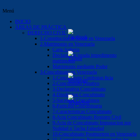
Menú
INICIO
ÁREAS DE PRÁCTICA
DERECHO CIVIL
1-Constitución de hogar en Venezuela
2-Matrimonio en Venezuela
Carta Solteria
Declaración jurada impedimento
matrimonio
Matrimonio mediante Poder
3-Concubinato en Venezuela
1-Concubinato Confesion ficta
2-Concubinato Putativo
3-Declarativa Concubinato
4-Disolucion Concubinato
5-Sucesión Concubinos
6-Partición Concubinaria
7-Caracteristicas Concubinato
8-Acta Concubinato Registro Civil
9-Acta de Concubinato Impugacion por
Nulidad o Tacha Falsedad
10-Concubinato Postmortem en Venezuela
11.-Concubinato Postmortem todos los