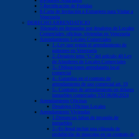
6-Poderes Notariados
7-Rectificación de Partidas
8-Carta de Invitación a Extranjero para Visitar a
Venezuela
DERECHO ARRENDATICIO
Abogado en demandas por desalojos de Locales
Comerciales, oficinas, viviendas en Venezuela
Arrendamiento Locales Comerciales
1.-Ley que regula el arrendamiento de
galpones en Venezuela
2.-Desalojo letra “G” del artículo 40 Ley
de Alquileres de Locales Comerciales
3.- Obligaciones arrendatario local
comercial
4.- Garantías en el contrato de
arrendamiento de uso comercial art. 19
5.- Contratos de arrendamiento en dólares
inmuebles comerciales TSJ 06/06/2024
Arrendamiento Oficinas
Desalojos Oficinas Locales
Arrendamiento Viviendas
1-Denuncias falsas de invasión de
inmuebles
2-¿Es ilegal incluir una cláusula de
prohibición de mascotas en un contrato de