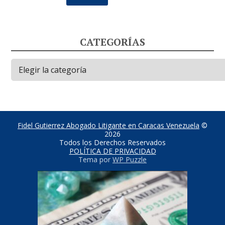
CATEGORÍAS
Categorías
Fidel Gutierrez Abogado Litigante en Caracas Venezuela
©
2026
Todos los Derechos Reservados
POLÍTICA DE PRIVACIDAD
Tema por
WP Puzzle