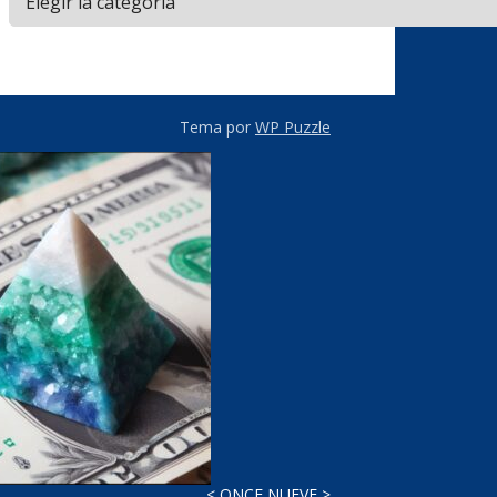
Tema por
WP Puzzle
< ONCE NUEVE >