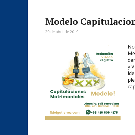
Modelo Capitulacio
29 de abril de 2019
Nos
Med
der
y V
ide
ple
cap